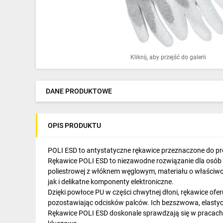
Ochrona odgromowa
Pompy ciepła
Osprzęt łączeniowy
Kliknij, aby przejść do galerii
Ogrzewanie
Elektronarzędzia i mierniki
DANE PRODUKTOWE
Domofony i dzwonki
OPIS PRODUKTU
Alarmy, monitoring, komunikacja
Napędy elektryczne
POLI ESD to antystatyczne rękawice przeznaczone do pr
Rękawice POLI ESD to niezawodne rozwiązanie dla osó
Pneumatyka
poliestrowej z włóknem węglowym, materiału o właściwo
jak i delikatne komponenty elektroniczne.
Dom i ogród
Dzięki powłoce PU w części chwytnej dłoni, rękawice ofer
pozostawiając odcisków palców. Ich bezszwowa, elastyc
Klimatyzacja
Rękawice POLI ESD doskonale sprawdzają się w pracach m