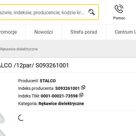
Szukaj po nazwie, indeksie, producencie, kodzie kreskowym...
Pomoc
romocje
Nowości
Strefa porad
Centrum 
Rękawice dielektryczne
TALCO /12par/ S093261001
Producent:
STALCO
Indeks producenta:
S093261001
Indeks TIM:
0001-00021-73598
Kategoria:
Rękawice dielektryczne