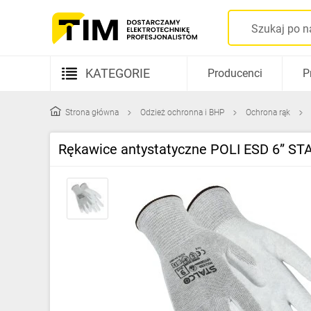
KATEGORIE
Producenci
P
Aparatura elektryczna
Strona główna
Odzież ochronna i BHP
Ochrona rąk
Kable i przewody
Rękawice antystatyczne POLI ESD 6” S
Rozdzielnice i obudowy
Elementy prowadzenia kabli
Fotowoltaika
Gniazda i łączniki
Źródła światła
Oprawy oświetleniowe