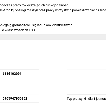
odczas pracy, zwiększając ich funkcjonalność.
elektroniki, obsługi maszyn oraz pracy w czystych pomieszczeniach i śr
biegają gromadzeniu się ładunków elektrycznych.
ł o właściwościach ESD.
t i skuteczną ochronę.
większa odporność na zużycie, nie pozostawia odcisków palców.
 nie uciska dłoni.
ałe.
okiej czystości.
ntaż półprzewodników, mikroelektroniki, elektroniki, praca w czystyc
kawic podczas pracy.
6116102091
5905947956852
Typ przesyłki - dla 1 jedno