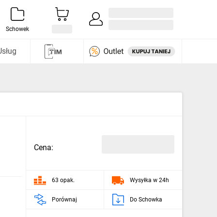
Zaloguj się / Załóż konto
i odkryj
Schowek
Usług
Cena:
63 opak.
Wysyłka w 24h
Porównaj
Do Schowka