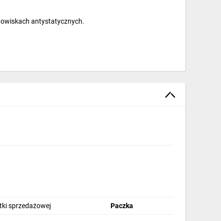
odowiskach antystatycznych.
h pomieszczeniach.
stki sprzedażowej
Paczka