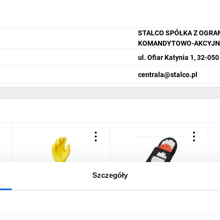
STALCO SPÓŁKA Z OGRA
KOMANDYTOWO-AKCYJN
ul. Ofiar Katynia 1, 32-05
centrala@stalco.pl
Szczegóły
e
Rękawice elektroizolacyjne
Rękawice elektroizolacyjne
H
ELSEC 5KV rozmiar 11
Komplet Hubix PRO Klasy
R
E06NR-03280100201
0 rozmiar 10
k