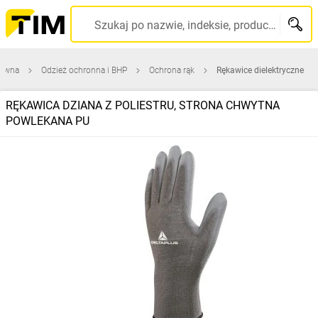
Szukaj po nazwie, indeksie, producencie, kodzie kreskowym...
łówna
Odzież ochronna i BHP
Ochrona rąk
Rękawice dielektryczne
RĘKAWICA DZIANA Z POLIESTRU, STRONA CHWYTNA
POWLEKANA PU