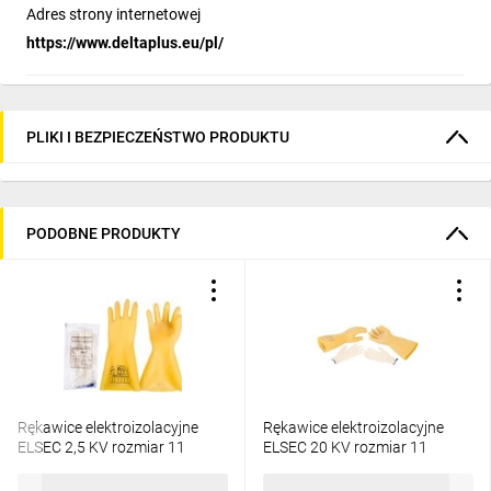
Adres strony internetowej
https://www.deltaplus.eu/pl/
PLIKI I BEZPIECZEŃSTWO PRODUKTU
PODOBNE PRODUKTY
Rękawice elektroizolacyjne
Rękawice elektroizolacyjne
ELSEC 2,5 KV rozmiar 11
ELSEC 20 KV rozmiar 11
E06NR-03280100101
E06NR-03280100401
182,52 zł
brutto
430,40 zł
brutto