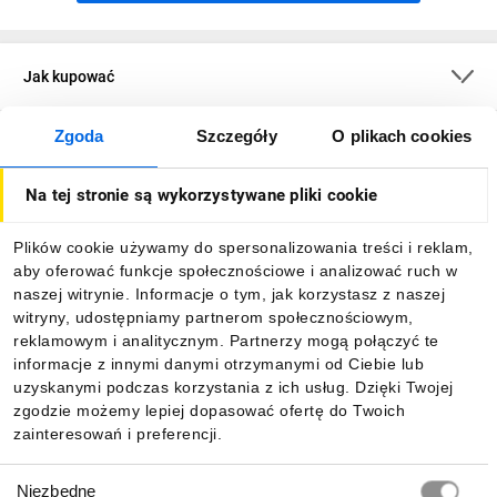
Jak kupować
Zgoda
Szczegóły
O plikach cookies
O firmie
Na tej stronie są wykorzystywane pliki cookie
Dla kupujących
Plików cookie używamy do spersonalizowania treści i reklam,
aby oferować funkcje społecznościowe i analizować ruch w
Informacje
naszej witrynie. Informacje o tym, jak korzystasz z naszej
witryny, udostępniamy partnerom społecznościowym,
reklamowym i analitycznym. Partnerzy mogą połączyć te
Pobierz naszą aplikację mobilną:
informacje z innymi danymi otrzymanymi od Ciebie lub
uzyskanymi podczas korzystania z ich usług. Dzięki Twojej
zgodzie możemy lepiej dopasować ofertę do Twoich
zainteresowań i preferencji.
Wybór
Niezbędne