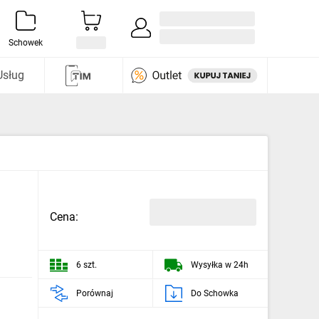
Zaloguj się / Załóż konto
i odkryj
Schowek
Usług
Cena:
6 szt.
Wysyłka w 24h
Porównaj
Do Schowka