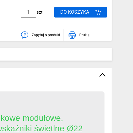
DO KOSZYKA
szt.
Zapytaj o produkt
Drukuj
stikowe modułowe,
 wskaźniki świetlne Ø22