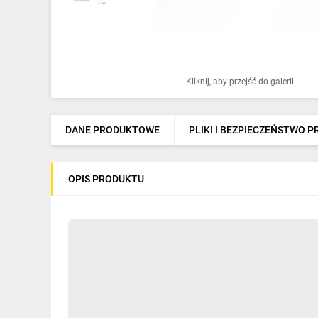
Ochrona odgromowa
Pompy ciepła
Osprzęt łączeniowy
Kliknij, aby przejść do galerii
Ogrzewanie
Elektronarzędzia i mierniki
DANE PRODUKTOWE
PLIKI I BEZPIECZEŃSTWO 
Domofony i dzwonki
OPIS PRODUKTU
Alarmy, monitoring, komunikacja
Napędy elektryczne
Pneumatyka
Dom i ogród
Klimatyzacja