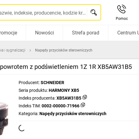
Szukaj po nazwie, indeksie, producencie, kodzie kreskowym...
Pomoc
romocje
Nowości
Strefa porad
Centrum 
a i sygnalizacji
Napędy przycisków sterowniczych
mopowrotem z podświetleniem 1Z 1R XB5AW31B5
Producent:
SCHNEIDER
Seria produktu:
HARMONY XB5
Indeks producenta:
XB5AW31B5
Indeks TIM:
0002-00000-71966
Kategoria:
Napędy przycisków sterowniczych