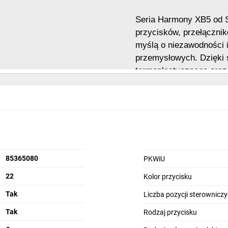
Seria Harmony XB5 od Sc
przycisków, przełącznik
myślą o niezawodności 
przemysłowych. Dzięki s
termoplastycznego oraz
IP66/IP67/IP69/IP69K, 
najbardziej wymagający
montaż i elastyczną kon
dostosowanie do specyf
łączy w sobie estetykę, 
85365080
PKWiU
22
Kolor przycisku
Tak
Liczba pozycji sterownicz
Tak
Rodzaj przycisku