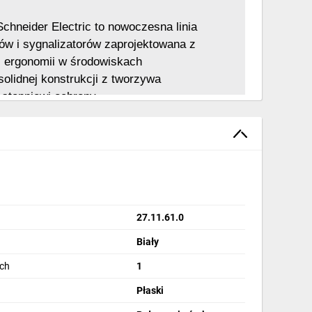
hneider Electric to nowoczesna linia 
ów i sygnalizatorów zaprojektowana z 
i ergonomii w środowiskach 
olidnej konstrukcji z tworzywa 
 stopniowi ochrony 
komponenty te sprawdzają się nawet w 
ch warunkach. Modułowa budowa ułatwia 
figurację, co pozwala na szybkie 
icznych potrzeb aplikacji. Harmony XB5 
trwałość i funkcjonalność, wspierając 
27.11.61.0
Biały
ych
1
Płaski