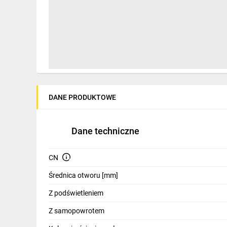
IT, GSM
Odzież ochronna i BHP
Inne
Budowa i Remont
Elektronika
DANE PRODUKTOWE
Smart home
Elektromobilność
Dane techniczne
Energetyka wiatrowa
CN
Telewizja naziemna i satelitarna
Średnica otworu [mm]
Wentylacja i rekuperacja
Z podświetleniem
Z samopowrotem