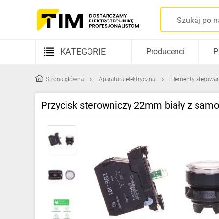
KATEGORIE
Producenci
P
Aparatura elektryczna
Strona główna
Aparatura elektryczna
Elementy sterowani
Kable i przewody
Przycisk sterowniczy 22mm biały z sa
Rozdzielnice i obudowy
Elementy prowadzenia kabli
Fotowoltaika
Gniazda i łączniki
Źródła światła
Oprawy oświetleniowe