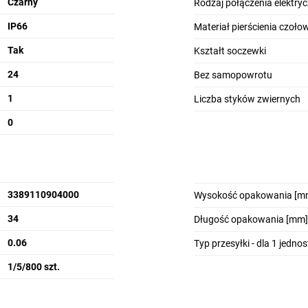
Czarny
Rodzaj połączenia elektry
IP66
Materiał pierścienia czoł
Tak
Kształt soczewki
24
Bez samopowrotu
ja
Uniwersalne diody LED
S
1
Liczba styków zwiernych
0
Kompatybilność z
wieloma standardami
3389110904000
Wysokość opakowania [m
34
Długość opakowania [mm]
0.06
Typ przesyłki - dla 1 jedno
1/5/800 szt.