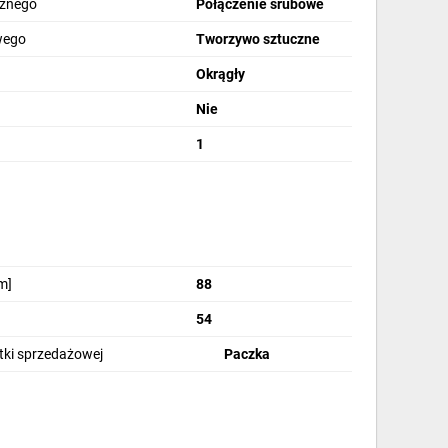
cznego
Połączenie śrubowe
owego
Tworzywo sztuczne
Okrągły
Nie
zeroka personalizacja
1
Wsparcie cyfrowe
m]
88
54
stki sprzedażowej
Paczka