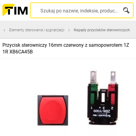
Szukaj po nazwie, indeksie, producencie, kodzie kreskowym...
Elementy sterowania i sygnalizacji
Napędy przycisków sterowniczych
Przycisk sterowniczy 16mm czerwony z samopowrotem 1Z
1R XB6CA45B