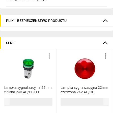
PLIKI I BEZPIECZEŃSTWO PRODUKTU
SERIE
Lampka sygnalizacyjna 22mm
Lampka sygnalizacyjna 22mm
zielona 24V AC/DC LED
czerwona 24V AC/DC
XB7EV03BP
XB7EV04BP
33,23 zł
brutto
33,23 zł
brutto