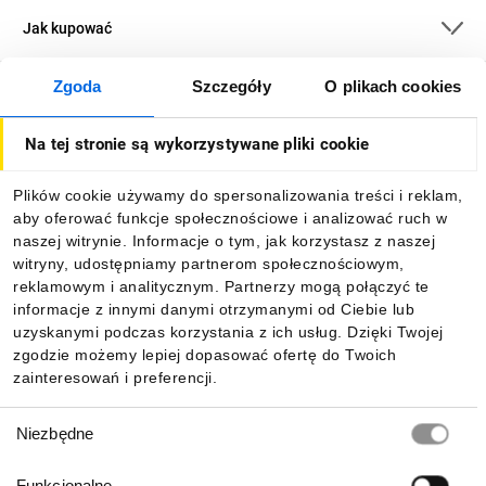
Jak kupować
Zgoda
Szczegóły
O plikach cookies
O firmie
Na tej stronie są wykorzystywane pliki cookie
Dla kupujących
Plików cookie używamy do spersonalizowania treści i reklam,
aby oferować funkcje społecznościowe i analizować ruch w
Informacje
naszej witrynie. Informacje o tym, jak korzystasz z naszej
witryny, udostępniamy partnerom społecznościowym,
reklamowym i analitycznym. Partnerzy mogą połączyć te
Pobierz naszą aplikację mobilną:
informacje z innymi danymi otrzymanymi od Ciebie lub
uzyskanymi podczas korzystania z ich usług. Dzięki Twojej
zgodzie możemy lepiej dopasować ofertę do Twoich
zainteresowań i preferencji.
Wybór
Niezbędne
zgody
Funkcjonalne