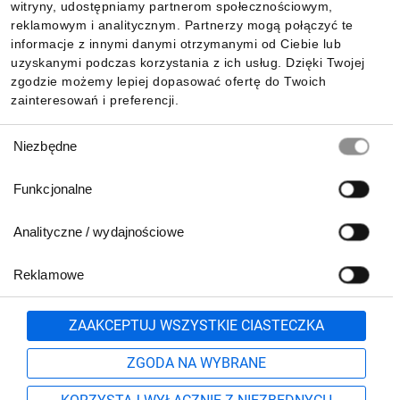
witryny, udostępniamy partnerom społecznościowym,
reklamowym i analitycznym. Partnerzy mogą połączyć te
Pobierz naszą aplikację mobilną:
informacje z innymi danymi otrzymanymi od Ciebie lub
uzyskanymi podczas korzystania z ich usług. Dzięki Twojej
zgodzie możemy lepiej dopasować ofertę do Twoich
zainteresowań i preferencji.
Wybór
Niezbędne
zgody
Funkcjonalne
Analityczne / wydajnościowe
Reklamowe
Biuro Obsługi Klienta:
lub
801 500 700
71 37 61 600
Zgłoś
ZAAKCEPTUJ WSZYSTKIE CIASTECZKA
pn.-pt. 8:00-16:00
Formularz kontaktowy
ZGODA NA WYBRANE