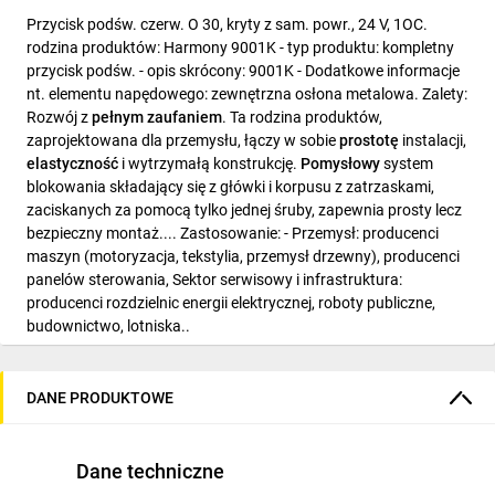
Przycisk podśw. czerw. O 30, kryty z sam. powr., 24 V, 1OC.
rodzina produktów: Harmony 9001K - typ produktu: kompletny
przycisk podśw. - opis skrócony: 9001K - Dodatkowe informacje
nt. elementu napędowego: zewnętrzna osłona metalowa. Zalety:
Rozwój z
pełnym zaufaniem
. Ta rodzina produktów,
zaprojektowana dla przemysłu, łączy w sobie
prostotę
instalacji,
elastyczność
i wytrzymałą konstrukcję.
Pomysłowy
system
blokowania składający się z główki i korpusu z zatrzaskami,
zaciskanych za pomocą tylko jednej śruby, zapewnia prosty lecz
bezpieczny montaż.... Zastosowanie: - Przemysł: producenci
maszyn (motoryzacja, tekstylia, przemysł drzewny), producenci
panelów sterowania, Sektor serwisowy i infrastruktura:
producenci rozdzielnic energii elektrycznej, roboty publiczne,
budownictwo, lotniska..
DANE PRODUKTOWE
Dane techniczne