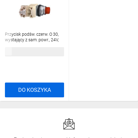
Przycisk podśw. czerw. O 30,
wystający z sam. powr., 24V,
1OC 9001K2L35LRRH13
464,72 zł
brutto
DO KOSZYKA