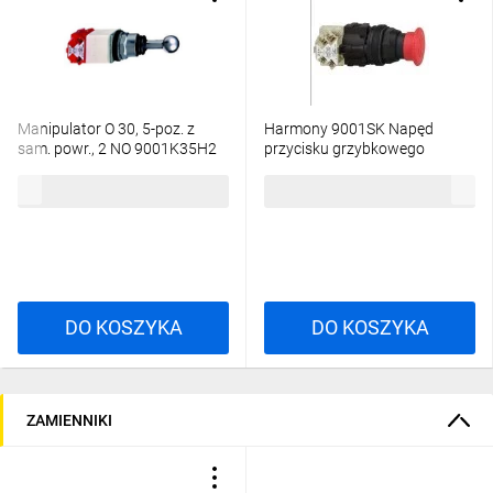
Manipulator O 30, 5-poz. z
Harmony 9001SK Napęd
sam. powr., 2 NO 9001K35H2
przycisku grzybkowego
bezpieczeństwa czerwony,
775,40 zł
brutto
154,99 zł
brutto
1NC+1NO, 250V, 10A
DO KOSZYKA
DO KOSZYKA
ZAMIENNIKI