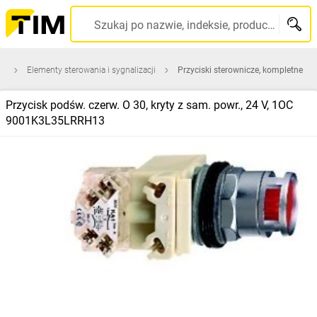
Szukaj po nazwie, indeksie, producencie, kodzie kreskowym...
na
Elementy sterowania i sygnalizacji
Przyciski sterownicze, kompletne
Przycisk podśw. czerw. O 30, kryty z sam. powr., 24 V, 1OC
9001K3L35LRRH13