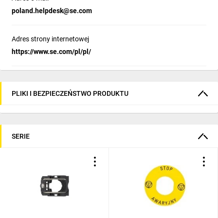
aktywnego odprowadzania ciepła, ponieważ
poland.helpdesk@se.com
są elementami sterowniczymi o bardzo niskim
poborze mocy. Nawet wersje podświetlane
Adres strony internetowej
LED generują mniej niż 1 W strat, więc nie
https://www.se.com/pl/pl/
wymagają dodatkowego chłodzenia.
Wystarczy przestrzegać standardowego
zakresu temperatur pracy: od -40°C do +70°C.
Plastik czy metal – co lepsze?
2
PLIKI I BEZPIECZEŃSTWO PRODUKTU
Plastikowe przyciski są lekkie, odporne na
korozję i dostępne w szerokiej gamie kolorów.
Metalowe przyciski wyróżniają się wyjątkową
SERIE
wytrzymałością i odpornością na uszkodzenia
mechaniczne, zapewniając niezawodność w
trudnych warunkach. Schneider Electric
oferuje pełną gamę rozwiązań – od serii
Harmony XB5 (plastik) po Harmony XB4
(metal) – abyś zawsze znalazł produkt
dopasowany do swoich potrzeb.