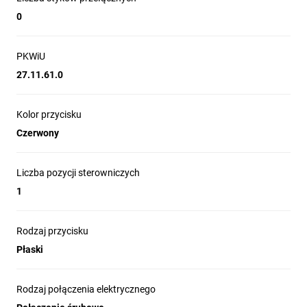
0
PKWiU
27.11.61.0
Kolor przycisku
Czerwony
Innowacje i przewagi
technologiczne serii
Liczba pozycji sterowniczych
1
Harmony XB5
Rodzaj przycisku
Płaski
Kompaktowe bloki push-in dla XB5
Rodzaj połączenia elektrycznego
Seria Harmony jako pierwsza wprowadza 