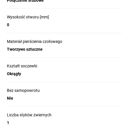
Połączenie śrubowe
kompaktowe, sztaplowane bloki stykowe z 
technologią wtykową, w pełni kompatybilne z 
urządzeniami Harmony XB5. Intuicyjne 
Wysokość otworu [mm]
podłączenie kabli bez użycia narzędzi 
0
znacząco skraca czas instalacji i eliminuje 
potrzebę konserwacji związanej z 
Materiał pierścienia czołowego
dokręcaniem połączeń. Smukła konstrukcja 
Tworzywo sztuczne
poprawia estetykę paneli, a szeroka gama 
konfiguracji pozwala na elastyczne 
zastosowanie bez kompromisów w zakresie 
Kształt soczewki
trwałości i wydajności.
Okrągły
Bez samopowrotu
Nie
Uniwersalny blok podświetlenia LED
do wszystkich funkcji oświetlenia
Liczba styków zwiernych
Lampki kontrolne z serii Harmony zostały 
1
zaprojektowane z myślą o maksymalnej 