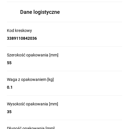
efektywności i uproszczeniu konstrukcji. 
Dzięki zastosowaniu jednej uniwersalnej 
Dane logistyczne
diody LED zamiast sześciu oddzielnych 
źródeł światła, system oferuje niezawodne i 
elastyczne rozwiązanie oświetleniowe. To 
Kod kreskowy
innowacyjne podejście nie tylko upraszcza 
3389110842036
instalację, ale także zwiększa trwałość i 
energooszczędność, zapewniając optymalną 
Szerokość opakowania [mm]
widoczność w każdych warunkach.
55
Waga z opakowaniem [kg]
Bezpieczeństwo i produktywność bez
0.1
żadnych kompromisów
Blok styków NC do monitorowania 
Wysokość opakowania [mm]
bezpieczeństwa w serii Harmony XB5 
35
zapewnia aktywny nadzór nad połączeniem 
przycisku zatrzymania awaryjnego, znacząco 
ograniczając ryzyko błędów podczas instalacji 
Długość opakowania [mm]