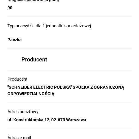
i prac serwisowych. Dzięki funkcji 
90
podświetlenia, użytkownik z łatwością 
identyfikuje przycisk odpowiedzialny za 
Typ przesyłki - dla 1 jednostki sprzedażowej
zatrzymanie maszyny, co pozwala na szybsze 
lokalizowanie źródła przestoju i sprawniejsze 
Paczka
wznowienie produkcji.
Producent
Najczęściej zadawane
Producent
pytania
"SCHNEIDER ELECTRIC POLSKA" SPÓŁKA Z OGRANICZONĄ
ODPOWIEDZIALNOŚCIĄ
Adres pocztowy
ul. Konstruktorska 12, 02-673 Warszawa
Czy przyciski Harmony XB5 nagrzewają się
1
podczas pracy?
Nie, przyciski Harmony XB5 nie mają
Adres e-mail