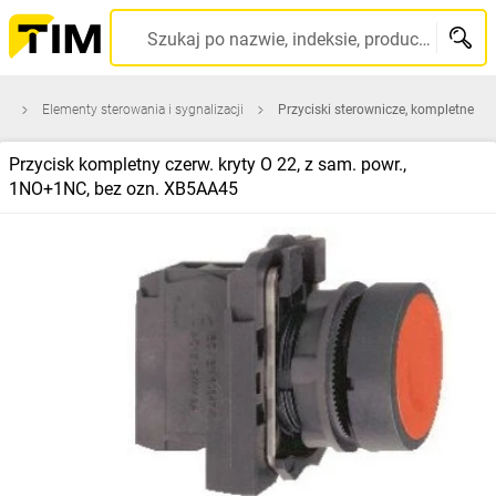
Szukaj po nazwie, indeksie, producencie, kodzie kreskowym...
na
Elementy sterowania i sygnalizacji
Przyciski sterownicze, kompletne
Przycisk kompletny czerw. kryty O 22, z sam. powr.,
1NO+1NC, bez ozn. XB5AA45