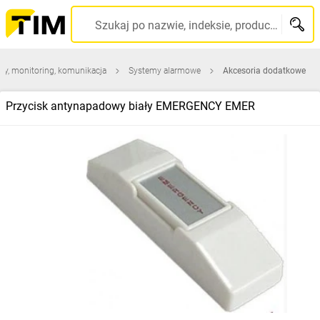
Szukaj po nazwie, indeksie, producencie, kodzie kreskowym...
my, monitoring, komunikacja
Systemy alarmowe
Akcesoria dodatkowe
Przycisk antynapadowy biały EMERGENCY EMER