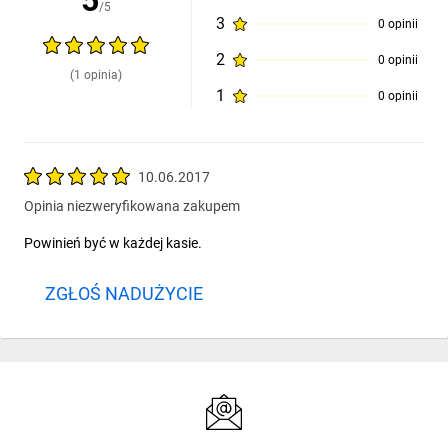
5
/5
3
0 opinii
2
0 opinii
(1 opinia)
1
0 opinii
10.06.2017
Opinia niezweryfikowana zakupem
Powinień być w każdej kasie.
ZGŁOŚ NADUŻYCIE