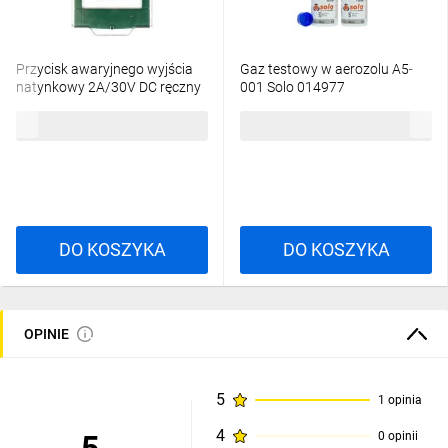
Przycisk awaryjnego wyjścia
Gaz testowy w aerozolu A5-
natynkowy 2A/30V DC ręczny
001 Solo 014977
zielony APWK
54,19 zł
brutto
123,30 zł
brutto
DO KOSZYKA
DO KOSZYKA
OPINIE
5
1 opinia
4
0 opinii