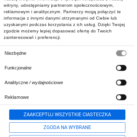
witryny, udostępniamy partnerom społecznościowym,
reklamowym i analitycznym. Partnerzy mogą połączyć te
Pobierz naszą aplikację mobilną:
informacje z innymi danymi otrzymanymi od Ciebie lub
uzyskanymi podczas korzystania z ich usług. Dzięki Twojej
zgodzie możemy lepiej dopasować ofertę do Twoich
zainteresowań i preferencji.
Wybór
Niezbędne
zgody
Funkcjonalne
Analityczne / wydajnościowe
Reklamowe
Biuro Obsługi Klienta:
lub
801 500 700
71 37 61 600
Zgłoś
ZAAKCEPTUJ WSZYSTKIE CIASTECZKA
pn.-pt. 8:00-16:00
Formularz kontaktowy
ZGODA NA WYBRANE