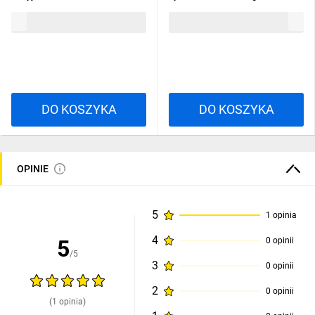
komunikacyjny TCP/IP do
330,13 zł
brutto
619,13 zł
brutto
central serii INTEGRA/ VERSA
ETHM-1 PLUS
DO KOSZYKA
DO KOSZYKA
OPINIE
5
1 opinia
4
5
0 opinii
/5
3
0 opinii
2
0 opinii
(1 opinia)