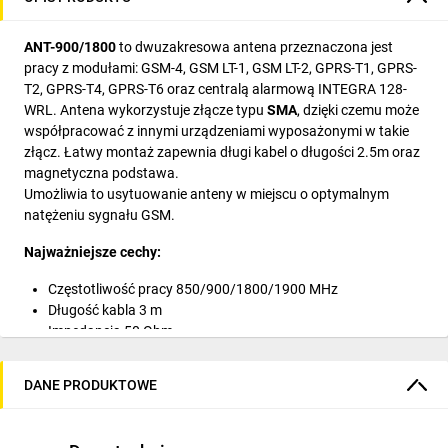
ANT-900/1800
to dwuzakresowa antena przeznaczona jest
pracy z modułami: GSM-4, GSM LT-1, GSM LT-2, GPRS-T1, GPRS-
T2, GPRS-T4, GPRS-T6 oraz centralą alarmową INTEGRA 128-
WRL. Antena wykorzystuje złącze typu
SMA
, dzięki czemu może
współpracować z innymi urządzeniami wyposażonymi w takie
złącz. Łatwy montaż zapewnia długi kabel o długości 2.5m oraz
magnetyczna podstawa.
Umożliwia to usytuowanie anteny w miejscu o optymalnym
natężeniu sygnału GSM.
Najważniejsze cechy:
Częstotliwość pracy 850/900/1800/1900 MHz
Długość kabla 3 m
Impedancja 50 Ohm
Kabelkabel koncentryczny RG174 (czarny)
Osłona antenyABS (czarny)
DANE PRODUKTOWE
Straty odbiciowe dla 850 MHz10.093 dB
Straty odbiciowe dla 900 MHz14.587 dB
Straty odbiciowe dla 1800 MHz14.761 dB