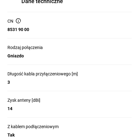
Dane techniczne
Straty odbiciowe dla 1900 MHz10.316 dB
VSWR< 2.0
Zakres temperatur pracy-10...+75°C
CN
Złączełącze SMA
Antena pracuje na następujących pasmach częstotliwości:
8531 90 00
900/1800 MHz.
Rodzaj połączenia
Gniazdo
Długość kabla przyłączeniowego [m]
3
Zysk anteny [dBi]
14
Z kablem podłączeniowym
Tak