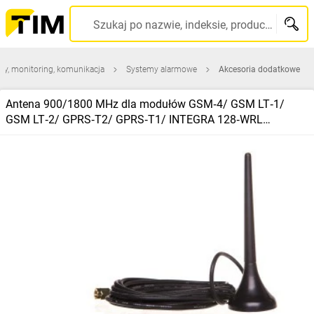
Szukaj po nazwie, indeksie, producencie, kodzie kreskowym...
my, monitoring, komunikacja
Systemy alarmowe
Akcesoria dodatkowe
Antena 900/1800 MHz dla modułów GSM‑4/ GSM LT‑1/
GSM LT‑2/ GPRS‑T2/ GPRS‑T1/ INTEGRA 128‑WRL
ANT‑900/1800