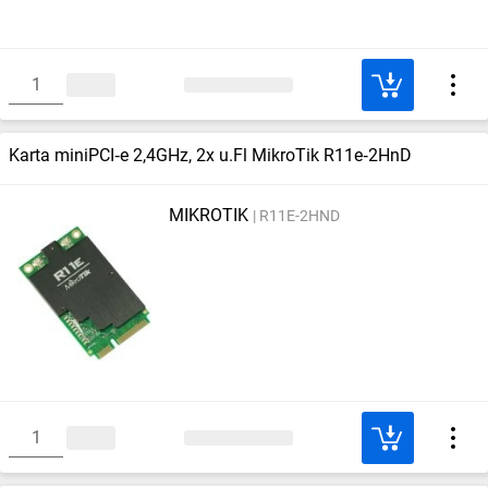
Karta miniPCI‑e 2,4GHz, 2x u.Fl MikroTik R11e‑2HnD
MIKROTIK
R11E-2HND