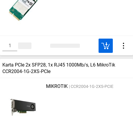
Karta PCIe 2x SFP28, 1x RJ45 1000Mb/s, L6 MikroTik
CCR2004‑1G‑2XS‑PCIe
MIKROTIK
CCR2004-1G-2XS-PCIE