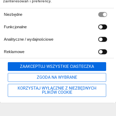
zainteresowań i preferencji.
Wybór
Niezbędne
zgody
Funkcjonalne
Analityczne / wydajnościowe
Reklamowe
Zgłoś
ZAAKCEPTUJ WSZYSTKIE CIASTECZKA
ZGODA NA WYBRANE
KORZYSTAJ WYŁĄCZNIE Z NIEZBĘDNYCH
PLIKÓW COOKIE
Szukaj
Moje konto
Start
Więcej