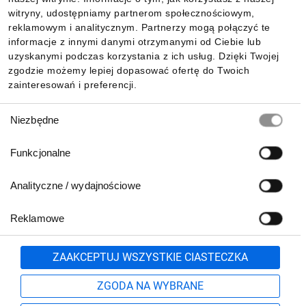
witryny, udostępniamy partnerom społecznościowym,
reklamowym i analitycznym. Partnerzy mogą połączyć te
Pobierz naszą aplikację mobilną:
informacje z innymi danymi otrzymanymi od Ciebie lub
uzyskanymi podczas korzystania z ich usług. Dzięki Twojej
zgodzie możemy lepiej dopasować ofertę do Twoich
zainteresowań i preferencji.
Wybór
Niezbędne
zgody
Funkcjonalne
Analityczne / wydajnościowe
Reklamowe
Biuro Obsługi Klienta:
lub
801 500 700
71 37 61 600
Zgłoś
ZAAKCEPTUJ WSZYSTKIE CIASTECZKA
pn.-pt. 8:00-16:00
Formularz kontaktowy
ZGODA NA WYBRANE