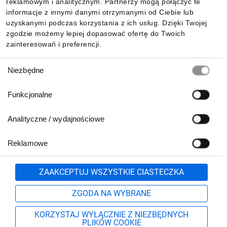
reklamowym i analitycznym. Partnerzy mogą połączyć te
Pobierz naszą aplikację mobilną:
informacje z innymi danymi otrzymanymi od Ciebie lub
uzyskanymi podczas korzystania z ich usług. Dzięki Twojej
zgodzie możemy lepiej dopasować ofertę do Twoich
zainteresowań i preferencji.
Wybór
Niezbędne
zgody
Funkcjonalne
Analityczne / wydajnościowe
Reklamowe
Biuro Obsługi Klienta:
lub
801 500 700
71 37 61 600
Zgłoś
ZAAKCEPTUJ WSZYSTKIE CIASTECZKA
pn.-pt. 8:00-16:00
Formularz kontaktowy
ZGODA NA WYBRANE
KORZYSTAJ WYŁĄCZNIE Z NIEZBĘDNYCH
PLIKÓW COOKIE