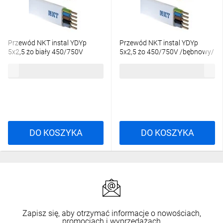
Przewód NKT instal YDYp
Przewód NKT instal YDYp
5x2,5 żo biały 450/750V
5x2,5 żo 450/750V /bębnowy/
/100m/
1177,99 zł
brutto
10,61 zł
brutto
DO KOSZYKA
DO KOSZYKA
Zapisz się, aby otrzymać informacje o nowościach,
promocjach i wyprzedażach