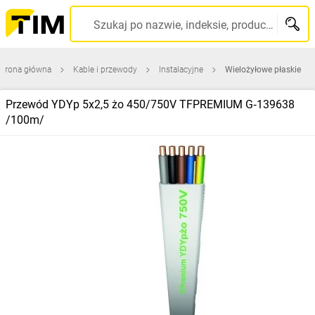
Szukaj po nazwie, indeksie, producencie, kodzie kreskowym...
Strona główna
Kable i przewody
Instalacyjne
Wielożyłowe płaskie
Przewód YDYp 5x2,5 żo 450/750V TFPREMIUM G‑139638
/100m/