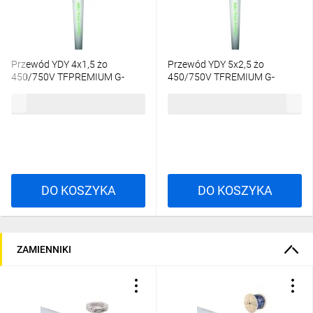
Przewód YDY 4x1,5 żo
Przewód YDY 5x2,5 żo
450/750V TFPREMIUM G-
450/750V TFREMIUM G-
139633 /100m/
137306 /100m/
999,49 zł
brutto
1886,91 zł
brutto
DO KOSZYKA
DO KOSZYKA
ZAMIENNIKI