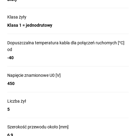
Klasa żyły
Klasa 1 = jednodrutowy
Dopuszczalna temperatura kabla dla połączeń ruchomych [°C]
od
-40
Napięcie znamionowe U0 [V]
450
Liczba żył
5
Szerokość przewodu około [mm]
6,9