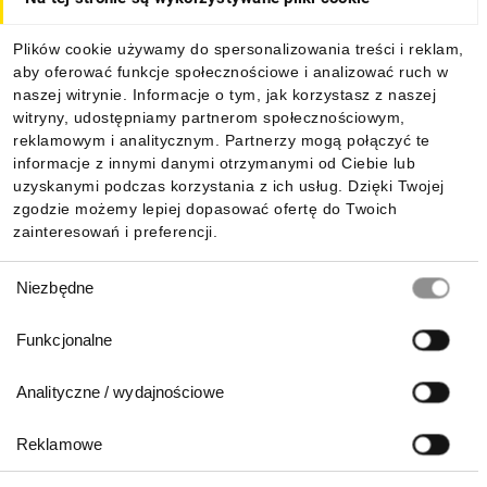
Dla kupujących
Plików cookie używamy do spersonalizowania treści i reklam,
aby oferować funkcje społecznościowe i analizować ruch w
Informacje
naszej witrynie. Informacje o tym, jak korzystasz z naszej
witryny, udostępniamy partnerom społecznościowym,
reklamowym i analitycznym. Partnerzy mogą połączyć te
Pobierz naszą aplikację mobilną:
informacje z innymi danymi otrzymanymi od Ciebie lub
uzyskanymi podczas korzystania z ich usług. Dzięki Twojej
zgodzie możemy lepiej dopasować ofertę do Twoich
zainteresowań i preferencji.
Wybór
Niezbędne
zgody
Funkcjonalne
Analityczne / wydajnościowe
Reklamowe
Biuro Obsługi Klienta: