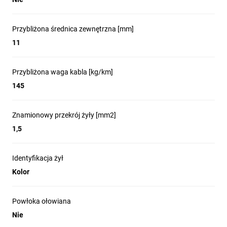
Przybliżona średnica zewnętrzna [mm]
11
Przybliżona waga kabla [kg/km]
145
Znamionowy przekrój żyły [mm2]
1,5
Identyfikacja żył
Kolor
Powłoka ołowiana
Nie