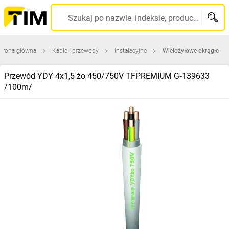
Szukaj po nazwie, indeksie, producencie, kodzie kreskowym...
trona główna
Kable i przewody
Instalacyjne
Wielożyłowe okrągłe
Przewód YDY 4x1,5 żo 450/750V TFPREMIUM G‑139633
/100m/