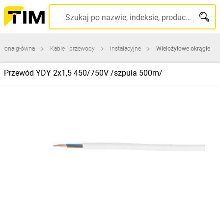
Szukaj po nazwie, indeksie, producencie, kodzie kreskowym...
trona główna
Kable i przewody
Instalacyjne
Wielożyłowe okrągłe
Przewód YDY 2x1,5 450/750V /szpula 500m/