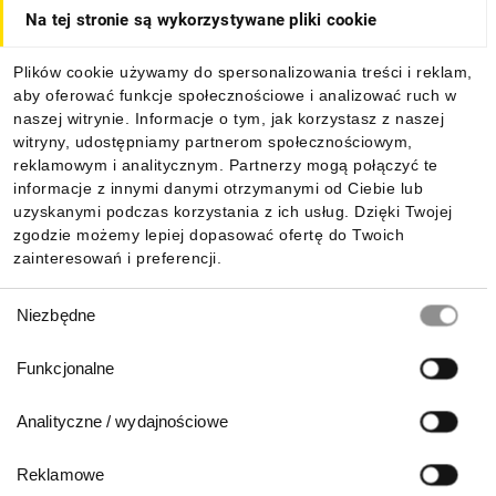
Na tej stronie są wykorzystywane pliki cookie
Dla kupujących
Plików cookie używamy do spersonalizowania treści i reklam,
aby oferować funkcje społecznościowe i analizować ruch w
Informacje
naszej witrynie. Informacje o tym, jak korzystasz z naszej
witryny, udostępniamy partnerom społecznościowym,
reklamowym i analitycznym. Partnerzy mogą połączyć te
Pobierz naszą aplikację mobilną:
informacje z innymi danymi otrzymanymi od Ciebie lub
uzyskanymi podczas korzystania z ich usług. Dzięki Twojej
zgodzie możemy lepiej dopasować ofertę do Twoich
zainteresowań i preferencji.
Wybór
Niezbędne
zgody
Funkcjonalne
Analityczne / wydajnościowe
Reklamowe
Biuro Obsługi Klienta: