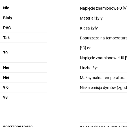
Nie
Napięcie znamionowe U [V
Biały
Materiał żyły
PVC
Klasa żyły
Tak
Dopuszczalna temperatura
[°C] od
70
Napięcie znamionowe U0 [
Nie
Liczba żył
Nie
Maksymalna temperatura ż
9,6
Niska emisja dymów (zgod
98