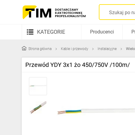
KATEGORIE
Producenci
P
Aparatura elektryczna
Strona główna
Kable i przewody
Instalacyjne
Wielo
Kable i przewody
Przewód YDY 3x1 żo 450/750V /100m/
Rozdzielnice i obudowy
Elementy prowadzenia kabli
Fotowoltaika
Gniazda i łączniki
Źródła światła
Oprawy oświetleniowe