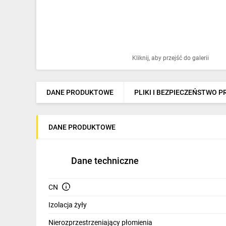
Ochrona odgromowa
Pompy ciepła
Osprzęt łączeniowy
Kliknij, aby przejść do galerii
Ogrzewanie
Elektronarzędzia i mierniki
DANE PRODUKTOWE
PLIKI I BEZPIECZEŃSTWO 
Domofony i dzwonki
DANE PRODUKTOWE
Alarmy, monitoring, komunikacja
Napędy elektryczne
Dane techniczne
Pneumatyka
CN
Dom i ogród
Izolacja żyły
Klimatyzacja
Nierozprzestrzeniający płomienia