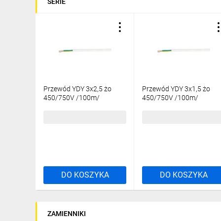
SERIE
Przewód YDY 3x2,5 żo
Przewód YDY 3x1,5 żo
450/750V /100m/
450/750V /100m/
580,01 zł
brutto
356,85 zł
brutto
DO KOSZYKA
DO KOSZYKA
ZAMIENNIKI