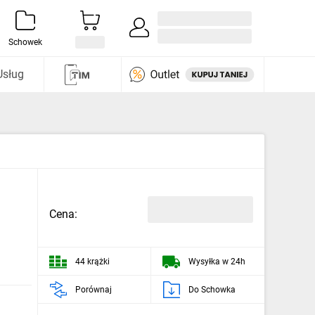
Zaloguj się / Załóż konto
i odkryj
Schowek
Usług
Cena:
44 krążki
Wysyłka w 24h
Porównaj
Do Schowka