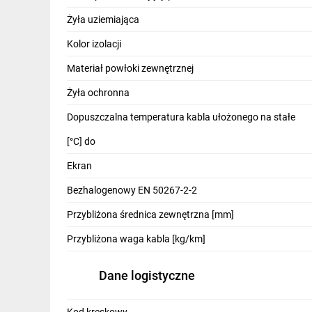
IT, GSM
Żyła uziemiająca
Odzież ochronna i BHP
Kolor izolacji
Inne
Materiał powłoki zewnętrznej
Żyła ochronna
Budowa i Remont
Dopuszczalna temperatura kabla ułożonego na stałe
Elektronika
[°C] do
Smart home
Ekran
Elektromobilność
Bezhalogenowy EN 50267-2-2
Telewizja naziemna i satelitarna
Przybliżona średnica zewnętrzna [mm]
Wentylacja i rekuperacja
Przybliżona waga kabla [kg/km]
Dane logistyczne