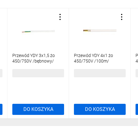
Przewód YDY 3x1,5 żo
Przewód YDY 4x1 żo
P
450/750V /bębnowy/
450/750V /100m/
4
3,91 zł
brutto
440,29 zł
brutto
3
DO KOSZYKA
DO KOSZYKA