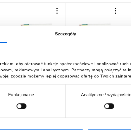
Szczegóły
Przewód YDY 3x1 żo
Przewód YDY 3x1 żo
P
450/750V /szpula 500m/
450/750V /50m/
4
1763,60 zł
brutto
165,82 zł
brutto
reklam, aby oferować funkcje społecznościowe i analizować ruch w 
iowym, reklamowym i analitycznym. Partnerzy mogą połączyć te i
Twojej zgodzie możemy lepiej dopasować ofertę do Twoich zaintere
Funkcjonalne
Analityczne / wydajności
DO KOSZYKA
DO KOSZYKA
Podaj adres e-mail
wościach, promocjach i wyprzedażach