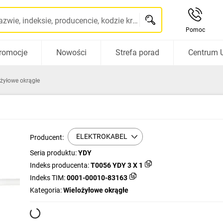
Szukaj po nazwie, indeksie, producencie, kodzie kreskowym...
Pomoc
romocje
Nowości
Strefa porad
Centrum 
żyłowe okrągłe
ELEKTROKABEL
Producent:
Seria produktu:
YDY
Indeks producenta:
T0056 YDY 3 X 1
Indeks TIM:
0001-00010-83163
Kategoria:
Wielożyłowe okrągłe