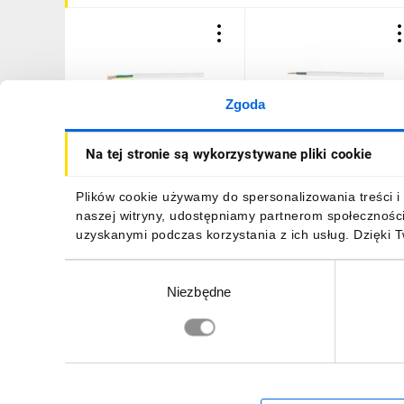
Zgoda
Przewód YDY 3x1 żo
Przewód YDY 3x1 żo
Na tej stronie są wykorzystywane pliki cookie
450/750V /50m/
450/750V /25m/
159,18 zł
brutto
64,87 zł
brutto
Plików cookie używamy do spersonalizowania treści i 
naszej witryny, udostępniamy partnerom społecznośc
uzyskanymi podczas korzystania z ich usług. Dzięki 
Wybór
Niezbędne
zgody
DO KOSZYKA
DO KOSZYKA
Zapisz się, aby otrzymać informacje o no