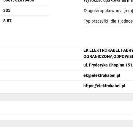
5907702810430
Wysokość opakowania [m
335
Długość opakowania [mm]
8.57
Typ przesyłki - dla 1 jedno
EK ELEKTROKABEL FABRY
OGRANICZONĄ ODPOWIE
ul. Fryderyka Chopina 151
ek@elektrokabel.pl
https://elektrokabel.pl