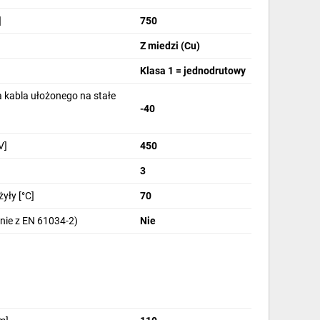
]
750
Z miedzi (Cu)
Klasa 1 = jednodrutowy
 kabla ułożonego na stałe
-40
V]
450
3
yły [°C]
70
nie z EN 61034-2)
Nie