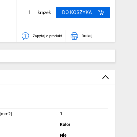
DO KOSZYKA
krążek
Zapytaj o produkt
Drukuj
 [mm2]
1
Kolor
Nie