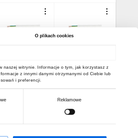
O plikach cookies
rzewód YDY 3x1 żo
Przewód YDY 3x1 żo
Przewód
50/750V /szpula 500m/
450/750V /25m/
450/750
2836,29 zł
brutto
168,94 zł
brutto
680,78 
naszej witrynie. Informacje o tym, jak korzystasz z
nformacje z innymi danymi otrzymanymi od Ciebie lub
sowań i preferencji.
owe
Reklamowe
DO KOSZYKA
DO KOSZYKA
DO
Zgłoś
ZAPISZ SIĘ