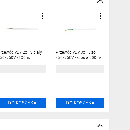
rzewód YDY 2x1,5 biały
Przewód YDY 3x1,5 żo
Przewód 
50/750V /100m/
450/750V /szpula 500m/
450/750
30,47 zł
brutto
1984,23 zł
brutto
226,47 
DO KOSZYKA
DO KOSZYKA
DO