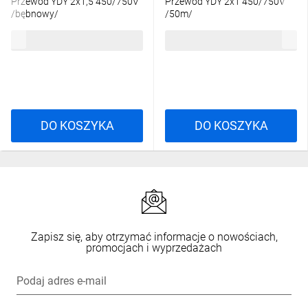
Przewód YDY 2x1,5 450/750V
Przewód YDY 2x1 450/750V
/bębnowy/
/50m/
3,32 zł
brutto
97,68 zł
brutto
DO KOSZYKA
DO KOSZYKA
Zapisz się, aby otrzymać informacje o nowościach,
promocjach i wyprzedażach
Podaj adres e-mail