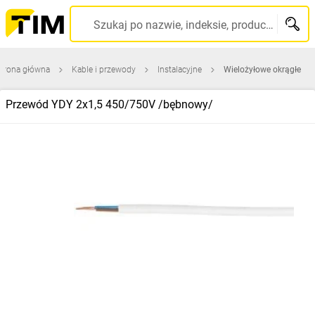
Szukaj po nazwie, indeksie, producencie, kodzie kreskowym...
trona główna
Kable i przewody
Instalacyjne
Wielożyłowe okrągłe
Przewód YDY 2x1,5 450/750V /bębnowy/