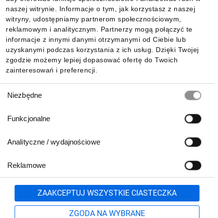
Informacje
naszej witrynie. Informacje o tym, jak korzystasz z naszej
witryny, udostępniamy partnerom społecznościowym,
reklamowym i analitycznym. Partnerzy mogą połączyć te
Pobierz naszą aplikację mobilną:
informacje z innymi danymi otrzymanymi od Ciebie lub
uzyskanymi podczas korzystania z ich usług. Dzięki Twojej
zgodzie możemy lepiej dopasować ofertę do Twoich
zainteresowań i preferencji.
Wybór
Niezbędne
zgody
Funkcjonalne
Analityczne / wydajnościowe
Reklamowe
Biuro Obsługi Klienta:
lub
801 500 700
71 37 61 600
Zgłoś
ZAAKCEPTUJ WSZYSTKIE CIASTECZKA
pn.-pt. 8:00-16:00
Formularz kontaktowy
ZGODA NA WYBRANE