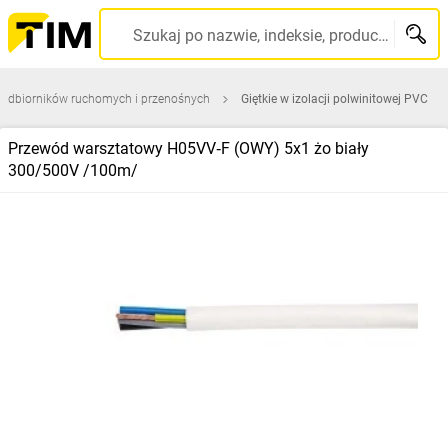
Szukaj po nazwie, indeksie, producencie, kodzie kreskowym...
 odbiorników ruchomych i przenośnych
Giętkie w izolacji polwinitowej PVC
Przewód warsztatowy H05VV‑F (OWY) 5x1 żo biały
300/500V /100m/