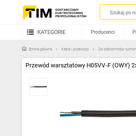
KATEGORIE
Producenci
P
Aparatura elektryczna
Strona główna
Kable i przewody
Do odbiorników rucho
Kable i przewody
Przewód warsztatowy H05VV‑F (OWY) 2x
Rozdzielnice i obudowy
Elementy prowadzenia kabli
Fotowoltaika
Gniazda i łączniki
Źródła światła
Oprawy oświetleniowe