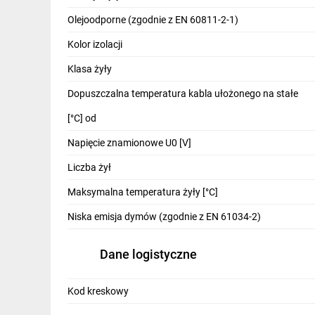
IT, GSM
Olejoodporne (zgodnie z EN 60811-2-1)
Odzież ochronna i BHP
Kolor izolacji
Inne
Klasa żyły
Dopuszczalna temperatura kabla ułożonego na stałe
Budowa i Remont
[°C] od
Elektronika
Napięcie znamionowe U0 [V]
Smart home
Liczba żył
Elektromobilność
Maksymalna temperatura żyły [°C]
Energetyka wiatrowa
Niska emisja dymów (zgodnie z EN 61034-2)
Telewizja naziemna i satelitarna
Dane logistyczne
Wentylacja i rekuperacja
Kod kreskowy