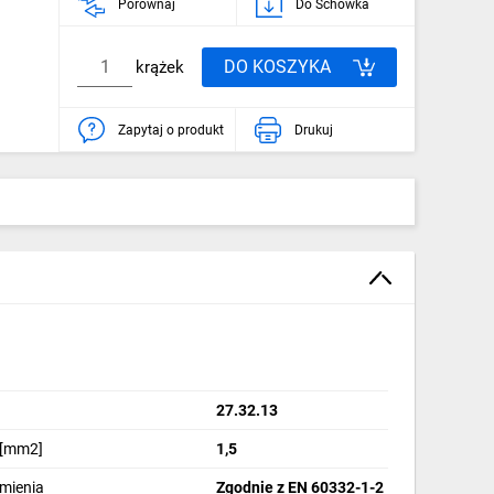
Porównaj
Do Schowka
DO KOSZYKA
krążek
Zapytaj o produkt
Drukuj
27.32.13
 [mm2]
1,5
omienia
Zgodnie z EN 60332-1-2