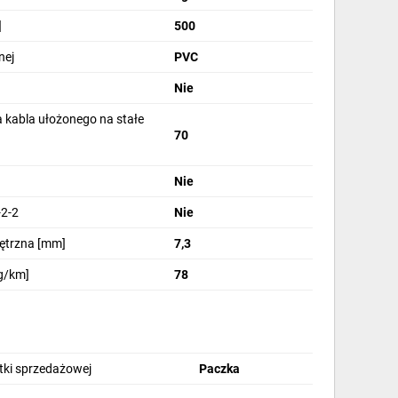
]
500
nej
PVC
Nie
 kabla ułożonego na stałe
70
Nie
2-2
Nie
nętrzna [mm]
7,3
g/km]
78
stki sprzedażowej
Paczka