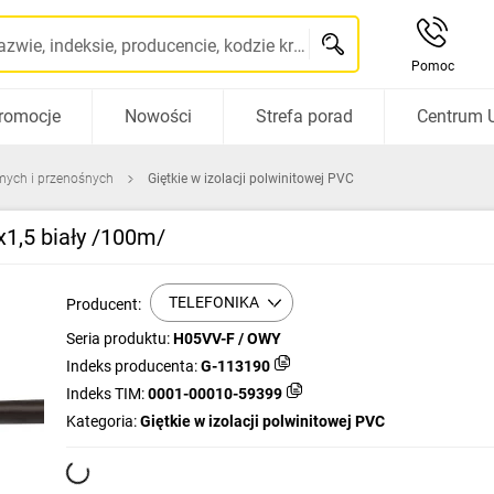
Szukaj po nazwie, indeksie, producencie, kodzie kreskowym...
Pomoc
romocje
Nowości
Strefa porad
Centrum 
mych i przenośnych
Giętkie w izolacji polwinitowej PVC
1,5 biały /100m/
TELEFONIKA
Producent:
Seria produktu:
H05VV-F / OWY
Indeks producenta:
G-113190
Indeks TIM:
0001-00010-59399
Kategoria:
Giętkie w izolacji polwinitowej PVC