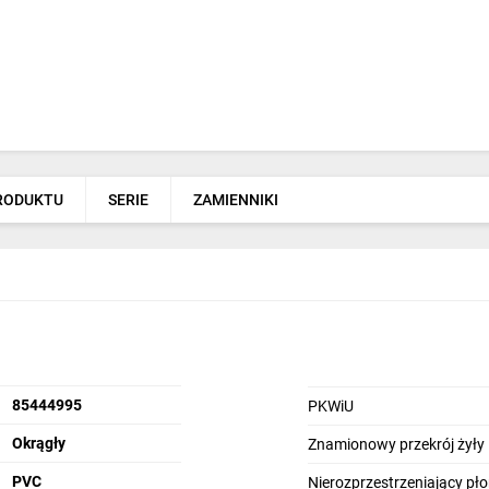
PRODUKTU
SERIE
ZAMIENNIKI
85444995
PKWiU
Okrągły
Znamionowy przekrój żyły
PVC
Nierozprzestrzeniający pł