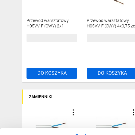
Przewód warsztatowy
Przewód warsztatowy
H05VV-F (OWY) 2x1
H05VV-F (OWY) 4x0,75 ż
czarny /100m/
biały /100m/
434,05 zł
brutto
606,07 zł
brutto
DO KOSZYKA
DO KOSZYKA
ZAMIENNIKI