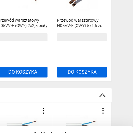
rzewód warsztatowy
Przewód warsztatowy
Przewód
05VV-F (OWY) 2x2,5 biały
H05VV-F (OWY) 5x1,5 żo
H05VV-F 
100m/
biały /100m/
/100m/
53,53 zł
brutto
1231,28 zł
brutto
571,81 
DO KOSZYKA
DO KOSZYKA
DO