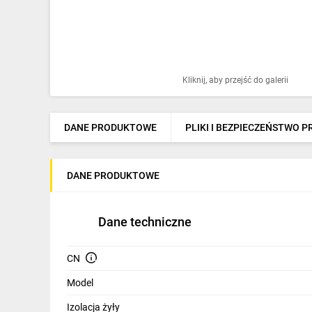
Ochrona odgromowa
Pompy ciepła
Osprzęt łączeniowy
Kliknij, aby przejść do galerii
Ogrzewanie
Elektronarzędzia i mierniki
DANE PRODUKTOWE
PLIKI I BEZPIECZEŃSTWO 
Domofony i dzwonki
DANE PRODUKTOWE
Alarmy, monitoring, komunikacja
Napędy elektryczne
Dane techniczne
Pneumatyka
CN
Dom i ogród
Model
Klimatyzacja
Izolacja żyły