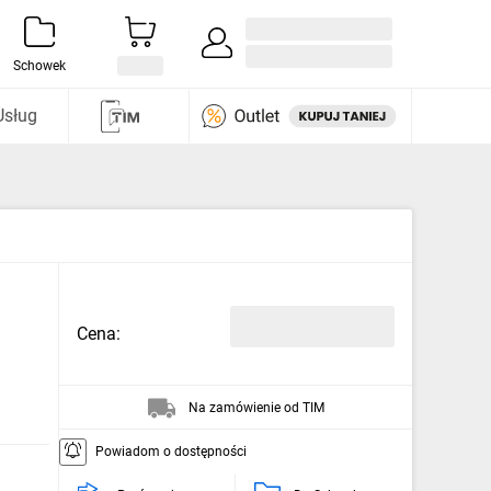
Zaloguj się / Załóż konto
i odkryj
Schowek
Usług
Cena:
Na zamówienie od TIM
Powiadom o dostępności