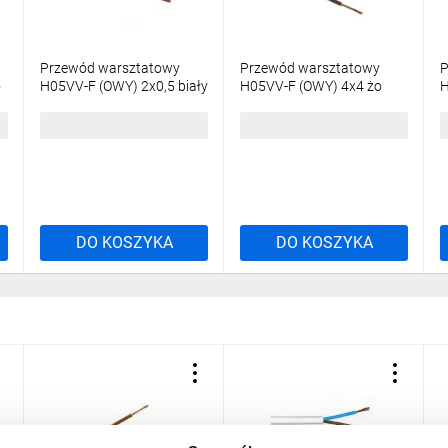
Przewód warsztatowy
Przewód warsztatowy
P
o
H05VV-F (OWY) 2x0,5 biały
H05VV-F (OWY) 4x4 żo
H
/100m/
biały /100m/
/
265,13 zł
brutto
2338,28 zł
brutto
8
DO KOSZYKA
DO KOSZYKA