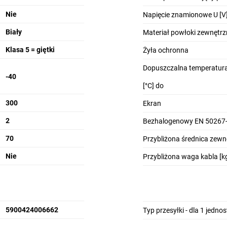
Nie
Napięcie znamionowe U [V
Biały
Materiał powłoki zewnętrz
Klasa 5 = giętki
Żyła ochronna
Dopuszczalna temperatura
-40
[°C] do
300
Ekran
2
Bezhalogenowy EN 50267-
70
Przybliżona średnica zew
Nie
Przybliżona waga kabla [k
5900424006662
Typ przesyłki - dla 1 jedno