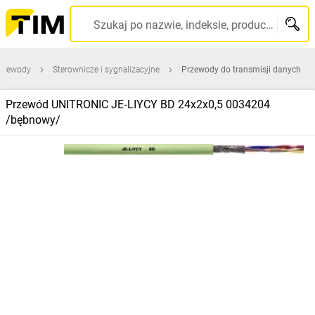
Szukaj po nazwie, indeksie, producencie, kodzie kreskowym...
przewody
Sterownicze i sygnalizacyjne
Przewody do transmisji danych
Przewód UNITRONIC JE‑LIYCY BD 24x2x0,5 0034204
/bębnowy/