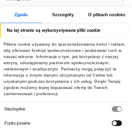
Zgoda
Szczegóły
O plikach cookies
O firmie
Na tej stronie są wykorzystywane pliki cookie
Dla kupujących
Plików cookie używamy do spersonalizowania treści i reklam,
aby oferować funkcje społecznościowe i analizować ruch w
Informacje
naszej witrynie. Informacje o tym, jak korzystasz z naszej
witryny, udostępniamy partnerom społecznościowym,
reklamowym i analitycznym. Partnerzy mogą połączyć te
Pobierz naszą aplikację mobilną:
informacje z innymi danymi otrzymanymi od Ciebie lub
uzyskanymi podczas korzystania z ich usług. Dzięki Twojej
zgodzie możemy lepiej dopasować ofertę do Twoich
zainteresowań i preferencji.
Wybór
Niezbędne
zgody
Funkcjonalne