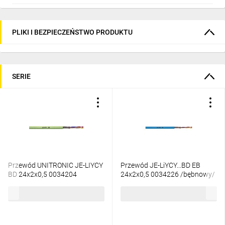
PLIKI I BEZPIECZEŃSTWO PRODUKTU
SERIE
Przewód UNITRONIC JE-LIYCY
Przewód JE-LiYCY...BD EB
BD 24x2x0,5 0034204
24x2x0,5 0034226 /bębnowy/
/bębnowy/
61,24 zł
brutto
63,31 zł
brutto