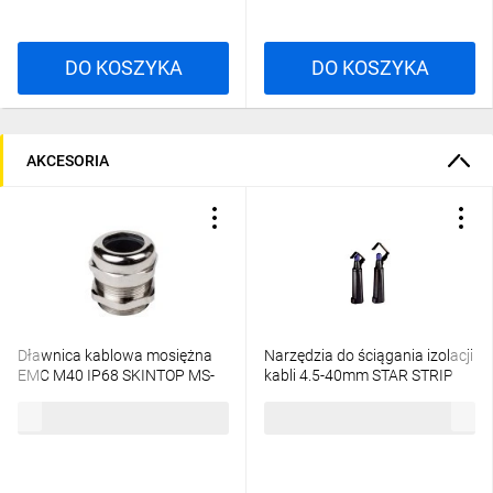
DO KOSZYKA
DO KOSZYKA
AKCESORIA
Dławnica kablowa mosiężna
Narzędzia do ściągania izolacji
EMC M40 IP68 SKINTOP MS-
kabli 4.5-40mm STAR STRIP
SC M 40x1,5 53112660
61735820
67,49 zł
brutto
494,89 zł
brutto