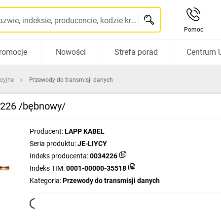
Szukaj po nazwie, indeksie, producencie, kodzie kreskowym...
Pomoc
romocje
Nowości
Strefa porad
Centrum 
acyjne
Przewody do transmisji danych
4226 /bębnowy/
Producent:
LAPP KABEL
Seria produktu:
JE-LIYCY
Indeks producenta:
0034226
Indeks TIM:
0001-00000-35518
Kategoria:
Przewody do transmisji danych