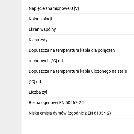
IT, GSM
Napięcie znamionowe U [V]
Odzież ochronna i BHP
Kolor izolacji
Inne
Ekran wspólny
Klasa żyły
Budowa i Remont
Dopuszczalna temperatura kabla dla połączeń
Elektronika
ruchomych [°C] od
Smart home
Dopuszczalna temperatura kabla ułożonego na stałe
Elektromobilność
[°C] od
Energetyka wiatrowa
Liczba żył
Telewizja naziemna i satelitarna
Bezhalogenowy EN 50267-2-2
Wentylacja i rekuperacja
Niska emisja dymów (zgodnie z EN 61034-2)