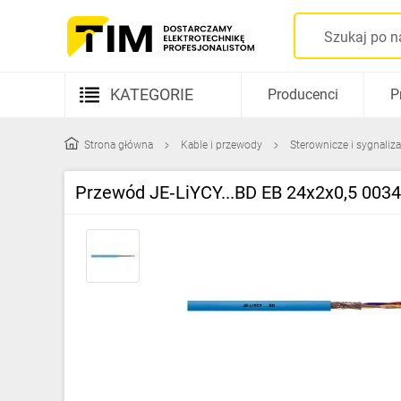
KATEGORIE
Producenci
P
Aparatura elektryczna
Strona główna
Kable i przewody
Sterownicze i sygnaliz
Kable i przewody
Przewód JE‑LiYCY...BD EB 24x2x0,5 003
Rozdzielnice i obudowy
Elementy prowadzenia kabli
Fotowoltaika
Gniazda i łączniki
Źródła światła
Oprawy oświetleniowe