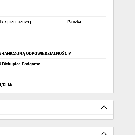
stki sprzedażowej
Paczka
OGRANICZONĄ ODPOWIEDZIALNOŚCIĄ
40 Biskupice Podgórne
pl/PLN/