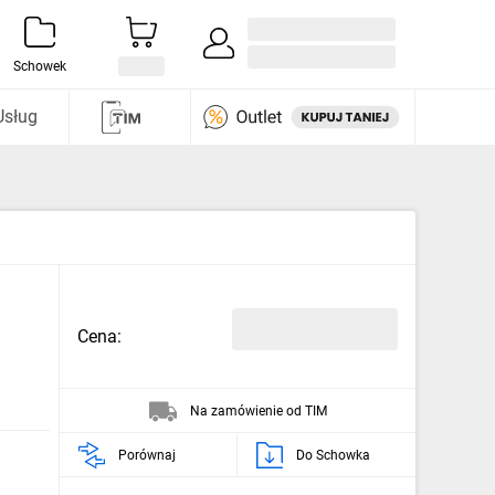
Zaloguj się / Załóż konto
i odkryj
Schowek
Usług
Cena:
Na zamówienie od TIM
Porównaj
Do Schowka