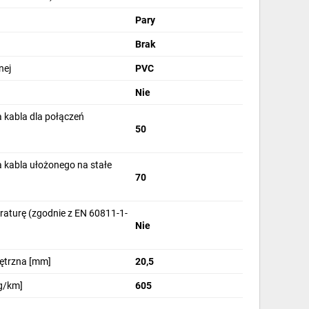
Pary
Brak
nej
PVC
Nie
 kabla dla połączeń
50
 kabla ułożonego na stałe
70
aturę (zgodnie z EN 60811-1-
Nie
nętrzna [mm]
20,5
g/km]
605