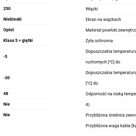
250
Wiązki
Niebieski
Ekran na wiązkach
Oplot
Materiał powłoki zewnętrz
Klasa 5 = giętki
Żyła ochronna
Dopuszczalna temperatura
-5
ruchomych [°C] do
Dopuszczalna temperatura
-30
[°C] do
48
Odporność na niską temper
Nie
4)
Nie
Przybliżona średnica zew
Przybliżona waga kabla [k