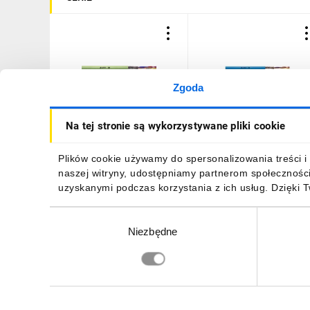
Zgoda
Przewód UNITRONIC JE-
Przewód JE-LiYCY...BD EB
Na tej stronie są wykorzystywane pliki cookie
LIYCY BD 24x2x0,5
24x2x0,5 0034226
0034204 /bębnowy/
/bębnowy/
61,24 zł
brutto
63,31 zł
brutto
Plików cookie używamy do spersonalizowania treści i 
naszej witryny, udostępniamy partnerom społecznośc
uzyskanymi podczas korzystania z ich usług. Dzięki 
Wybór
Niezbędne
zgody
DO KOSZYKA
DO KOSZYKA