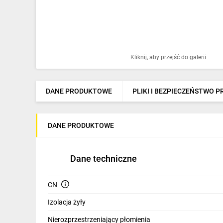
Ochrona odgromowa
Pompy ciepła
Osprzęt łączeniowy
Kliknij, aby przejść do galerii
Ogrzewanie
Elektronarzędzia i mierniki
DANE PRODUKTOWE
PLIKI I BEZPIECZEŃSTWO 
Domofony i dzwonki
DANE PRODUKTOWE
Alarmy, monitoring, komunikacja
Napędy elektryczne
Dane techniczne
Pneumatyka
CN
Dom i ogród
Izolacja żyły
Klimatyzacja
Nierozprzestrzeniający płomienia