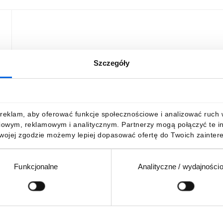
Szczegóły
reklam, aby oferować funkcje społecznościowe i analizować ruch w 
iowym, reklamowym i analitycznym. Partnerzy mogą połączyć te i
Twojej zgodzie możemy lepiej dopasować ofertę do Twoich zaintere
Funkcjonalne
Analityczne / wydajności
Podaj adres e-mail