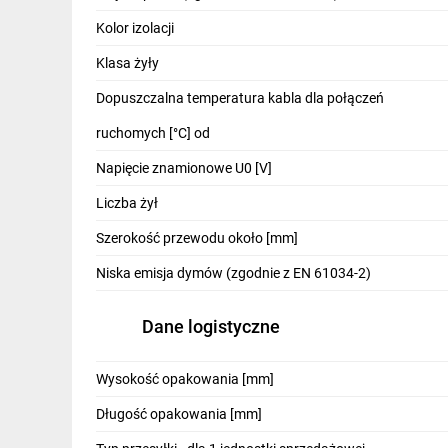
IT, GSM
Kolor izolacji
Odzież ochronna i BHP
Klasa żyły
Inne
Dopuszczalna temperatura kabla dla połączeń
ruchomych [°C] od
Budowa i Remont
Napięcie znamionowe U0 [V]
Elektronika
Liczba żył
Smart home
Szerokość przewodu około [mm]
Elektromobilność
Niska emisja dymów (zgodnie z EN 61034-2)
Telewizja naziemna i satelitarna
Dane logistyczne
Wentylacja i rekuperacja
Wysokość opakowania [mm]
Długość opakowania [mm]