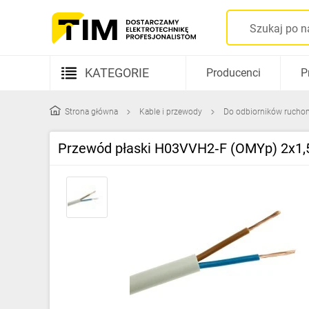
KATEGORIE
Producenci
P
Aparatura elektryczna
Strona główna
Kable i przewody
Do odbiorników rucho
Kable i przewody
Przewód płaski H03VVH2‑F (OMYp) 2x1,5
Rozdzielnice i obudowy
Elementy prowadzenia kabli
Fotowoltaika
Gniazda i łączniki
Źródła światła
Oprawy oświetleniowe