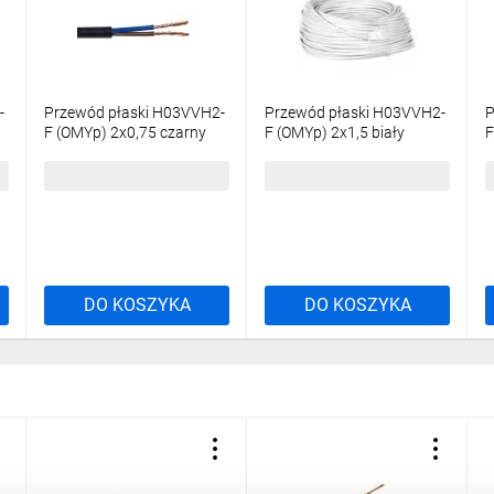
-
Przewód płaski H03VVH2-
Przewód płaski H03VVH2-
P
F (OMYp) 2x0,75 czarny
F (OMYp) 2x1,5 biały
F
/25m/
/25m/
/
35,53 zł
brutto
66,06 zł
brutto
5
DO KOSZYKA
DO KOSZYKA