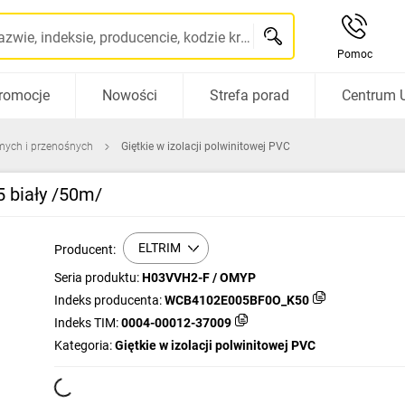
Szukaj po nazwie, indeksie, producencie, kodzie kreskowym...
Pomoc
romocje
Nowości
Strefa porad
Centrum 
mych i przenośnych
Giętkie w izolacji polwinitowej PVC
 biały /50m/
ELTRIM
Producent:
Seria produktu:
H03VVH2-F / OMYP
Indeks producenta:
WCB4102E005BF0O_K50
Indeks TIM:
0004-00012-37009
Kategoria:
Giętkie w izolacji polwinitowej PVC