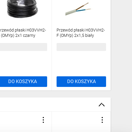
rzewód płaski H03VVH2-
Przewód płaski H03VVH2-
Przewód
 (OMYp) 2x1 czarny
F (OMYp) 2x1,5 biały
F (OMYp)
25m/
/50m/
3,76 zł
brutto
148,88 zł
brutto
98,40 z
DO KOSZYKA
DO KOSZYKA
DO