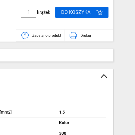
DO KOSZYKA
krążek
Zapytaj o produkt
Drukuj
 [mm2]
1,5
Kolor
]
300