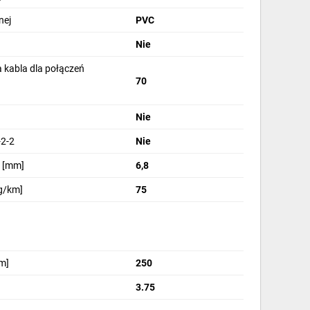
nej
PVC
Nie
 kabla dla połączeń
70
Nie
2-2
Nie
 [mm]
6,8
g/km]
75
m]
250
3.75