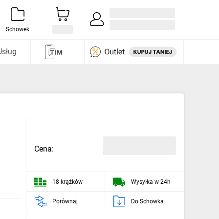
Zaloguj się / Załóż konto
i odkryj
Schowek
Usług
Cena:
18 krążków
Wysyłka w 24h
Porównaj
Do Schowka