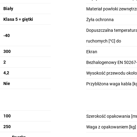
Biały
Materiał powłoki zewnętrz
Klasa 5 = giętki
Żyła ochronna
Dopuszczalna temperatura
-40
ruchomych [°C] do
300
Ekran
2
Bezhalogenowy EN 50267-
4,2
Wysokość przewodu około
Nie
Przybliżona waga kabla [k
100
Szerokość opakowania [m
250
Waga z opakowaniem [kg]