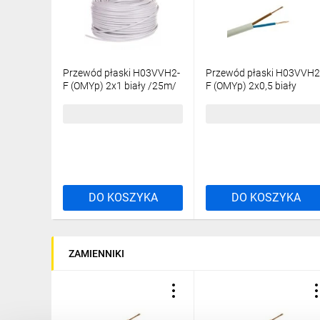
Przewód płaski H03VVH2-
Przewód płaski H03VVH2
F (OMYp) 2x1 biały /25m/
F (OMYp) 2x0,5 biały
/50m/
49,20 zł
brutto
49,20 zł
brutto
DO KOSZYKA
DO KOSZYKA
ZAMIENNIKI