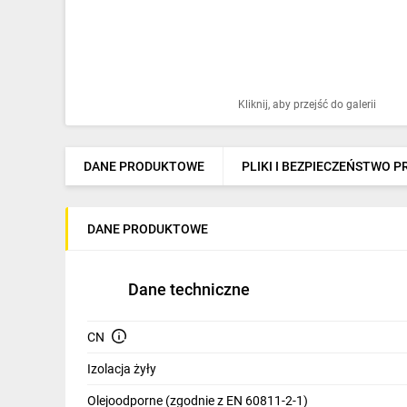
Ochrona odgromowa
Pompy ciepła
Osprzęt łączeniowy
Kliknij, aby przejść do galerii
Ogrzewanie
Elektronarzędzia i mierniki
DANE PRODUKTOWE
PLIKI I BEZPIECZEŃSTWO 
Domofony i dzwonki
DANE PRODUKTOWE
Alarmy, monitoring, komunikacja
Napędy elektryczne
Dane techniczne
Pneumatyka
CN
Dom i ogród
Izolacja żyły
Klimatyzacja
Olejoodporne (zgodnie z EN 60811-2-1)