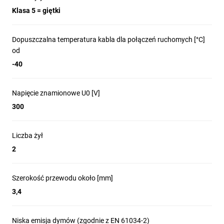
Klasa 5 = giętki
Dopuszczalna temperatura kabla dla połączeń ruchomych [°C]
od
-40
Napięcie znamionowe U0 [V]
300
Liczba żył
2
Szerokość przewodu około [mm]
3,4
Niska emisja dymów (zgodnie z EN 61034-2)