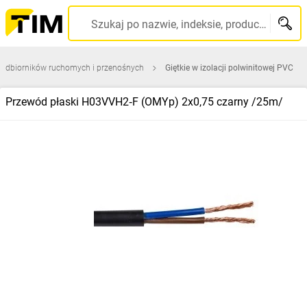
Szukaj po nazwie, indeksie, producencie, kodzie kreskowym...
 odbiorników ruchomych i przenośnych
Giętkie w izolacji polwinitowej PVC
Przewód płaski H03VVH2‑F (OMYp) 2x0,75 czarny /25m/