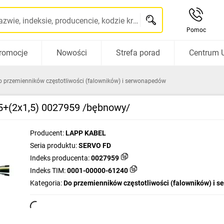
Szukaj po nazwie, indeksie, producencie, kodzie kreskowym...
Pomoc
romocje
Nowości
Strefa porad
Centrum 
o przemienników częstotliwości (falowników) i serwonapedów
+(2x1,5) 0027959 /bębnowy/
Producent:
LAPP KABEL
Seria produktu:
SERVO FD
Indeks producenta:
0027959
Indeks TIM:
0001-00000-61240
Kategoria:
Do przemienników częstotliwości (falowników) i s
apedów