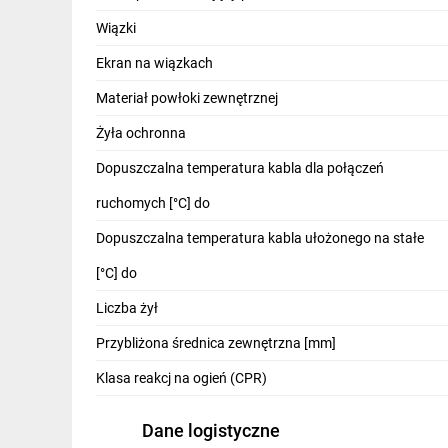
IT, GSM
Wiązki
Odzież ochronna i BHP
Ekran na wiązkach
Inne
Materiał powłoki zewnętrznej
Żyła ochronna
Budowa i Remont
Dopuszczalna temperatura kabla dla połączeń
Elektronika
ruchomych [°C] do
Smart home
Dopuszczalna temperatura kabla ułożonego na stałe
Elektromobilność
[°C] do
Telewizja naziemna i satelitarna
Liczba żył
Wentylacja i rekuperacja
Przybliżona średnica zewnętrzna [mm]
Klasa reakcj na ogień (CPR)
Dane logistyczne