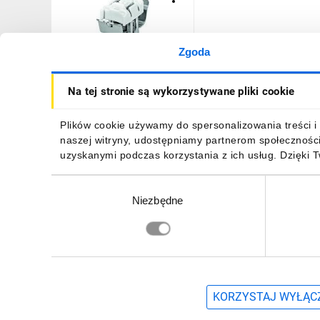
Zgoda
Obejma sprężynowa do
Na tej stronie są wykorzystywane pliki cookie
ekranów śred 3-8mm szer
12,4mm 790-208
25,85 zł
brutto
Plików cookie używamy do spersonalizowania treści i 
naszej witryny, udostępniamy partnerom społecznośc
uzyskanymi podczas korzystania z ich usług. Dzięki 
Wybór
Niezbędne
zgody
DO KOSZYKA
Zapisz się, aby otrzymać informacje o no
KORZYSTAJ WYŁĄCZ