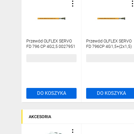
Przewód OLFLEX SERVO
Przewód OLFLEX SERVO
FD 796 CP 4G2,5 0027951
FD 796CP 4G1,5+(2x1,5)
/bębnowy/
0027959 /bębnowy/
35,00 zł
brutto
37,78 zł
brutto
DO KOSZYKA
DO KOSZYKA
AKCESORIA