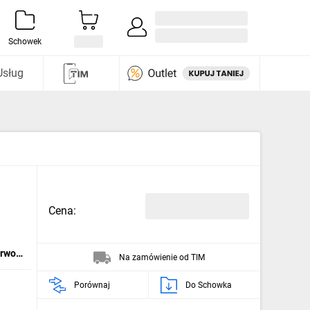
Zaloguj się / Załóż konto
i odkryj
Schowek
Usług
Cena:
erwon
Na zamówienie od TIM
Porównaj
Do Schowka