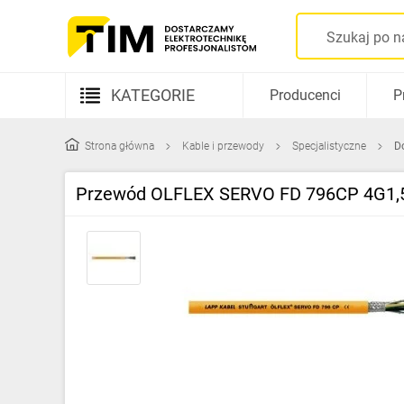
KATEGORIE
Producenci
P
Aparatura elektryczna
Strona główna
Kable i przewody
Specjalistyczne
D
Kable i przewody
Przewód OLFLEX SERVO FD 796CP 4G1,5
Rozdzielnice i obudowy
Elementy prowadzenia kabli
Fotowoltaika
Gniazda i łączniki
Źródła światła
Oprawy oświetleniowe