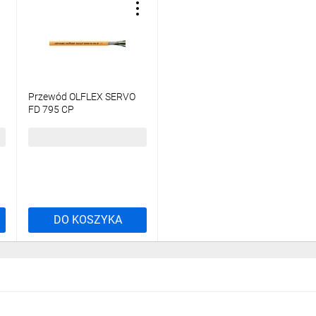
Przewód OLFLEX SERVO
FD 795 CP
4G4+2x0,75+2x1 0037070
/bębnowy/
202,34 zł
brutto
DO KOSZYKA