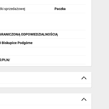
stki sprzedażowej
Paczka
OGRANICZONĄ ODPOWIEDZIALNOŚCIĄ
40 Biskupice Podgórne
pl/PLN/