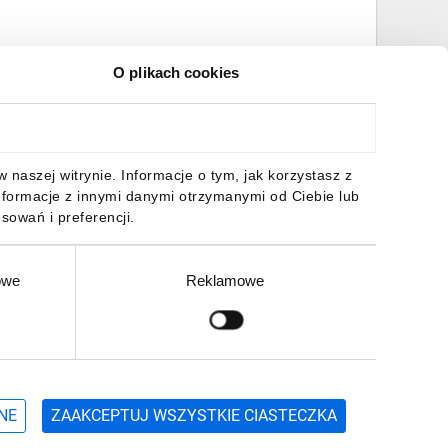
O plikach cookies
naszej witrynie. Informacje o tym, jak korzystasz z
nformacje z innymi danymi otrzymanymi od Ciebie lub
sowań i preferencji.
owe
Reklamowe
Zgłoś
ZAPISZ SIĘ
NE
ZAAKCEPTUJ WSZYSTKIE CIASTECZKA