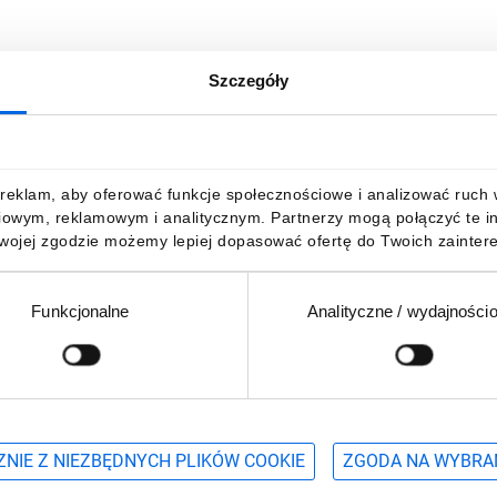
Szczegóły
reklam, aby oferować funkcje społecznościowe i analizować ruch w 
iowym, reklamowym i analitycznym. Partnerzy mogą połączyć te i
Twojej zgodzie możemy lepiej dopasować ofertę do Twoich zaintere
Funkcjonalne
Analityczne / wydajności
Podaj adres e-mail
wościach, promocjach i wyprzedażach
NIE Z NIEZBĘDNYCH PLIKÓW COOKIE
ZGODA NA WYBRA