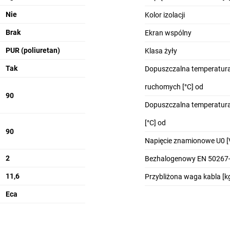
Nie
Kolor izolacji
Brak
Ekran wspólny
PUR (poliuretan)
Klasa żyły
Tak
Dopuszczalna temperatura
ruchomych [°C] od
90
Dopuszczalna temperatura
[°C] od
90
Napięcie znamionowe U0 [
2
Bezhalogenowy EN 50267-
11,6
Przybliżona waga kabla [k
Eca