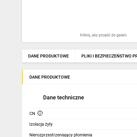
Ochrona odgromowa
Pompy ciepła
Osprzęt łączeniowy
Kliknij, aby przejść do galerii
Ogrzewanie
Elektronarzędzia i mierniki
DANE PRODUKTOWE
PLIKI I BEZPIECZEŃSTWO 
Domofony i dzwonki
DANE PRODUKTOWE
Alarmy, monitoring, komunikacja
Napędy elektryczne
Dane techniczne
Pneumatyka
CN
Dom i ogród
Izolacja żyły
Klimatyzacja
Nierozprzestrzeniający płomienia