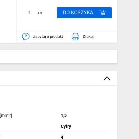
DO KOSZYKA
m
Zapytaj o produkt
Drukuj
 [mm2]
1,5
Cyfry
]
4