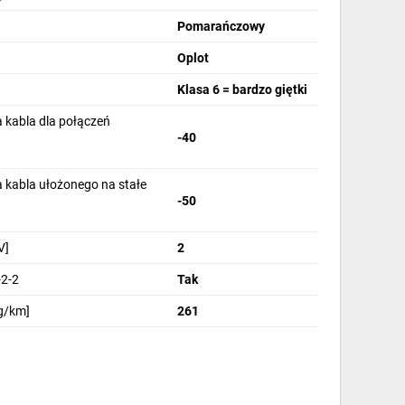
Pomarańczowy
Oplot
Klasa 6 = bardzo giętki
 kabla dla połączeń
-40
 kabla ułożonego na stałe
-50
V]
2
2-2
Tak
g/km]
261