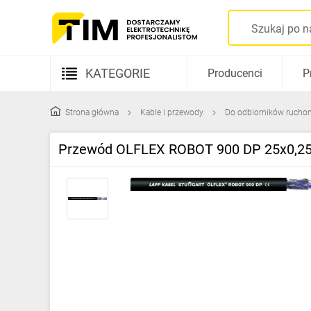
KATEGORIE
Producenci
P
Aparatura elektryczna
Strona główna
Kable i przewody
Do odbiorników rucho
Kable i przewody
Przewód OLFLEX ROBOT 900 DP 25x0,25
Rozdzielnice i obudowy
Elementy prowadzenia kabli
Fotowoltaika
Gniazda i łączniki
Źródła światła
Oprawy oświetleniowe