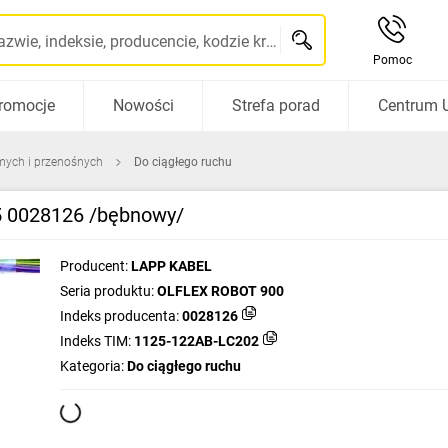
Szukaj po nazwie, indeksie, producencie, kodzie kreskowym...
Pomoc
romocje
Nowości
Strefa porad
Centrum 
mych i przenośnych
Do ciągłego ruchu
 0028126 /bębnowy/
Producent:
LAPP KABEL
Seria produktu:
OLFLEX ROBOT 900
Indeks producenta:
0028126
Indeks TIM:
1125-122AB-LC202
Kategoria:
Do ciągłego ruchu