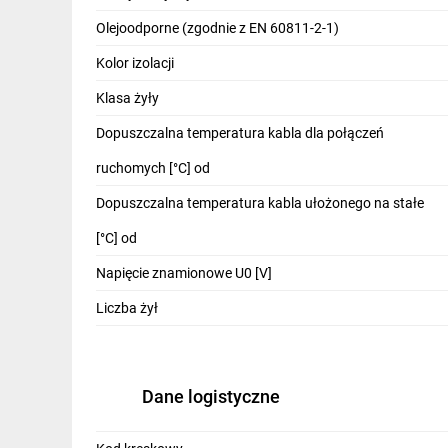
IT, GSM
Olejoodporne (zgodnie z EN 60811-2-1)
Odzież ochronna i BHP
Kolor izolacji
Inne
Klasa żyły
Dopuszczalna temperatura kabla dla połączeń
Budowa i Remont
ruchomych [°C] od
Elektronika
Dopuszczalna temperatura kabla ułożonego na stałe
Smart home
[°C] od
Elektromobilność
Napięcie znamionowe U0 [V]
Telewizja naziemna i satelitarna
Liczba żył
Wentylacja i rekuperacja
Dane logistyczne