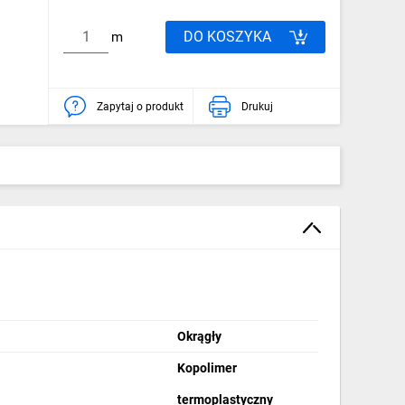
DO KOSZYKA
m
Zapytaj o produkt
Drukuj
Okrągły
Kopolimer
termoplastyczny