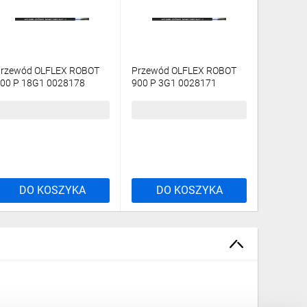
rzewód OLFLEX ROBOT
Przewód OLFLEX ROBOT
Przewód
00 P 18G1 0028178
900 P 3G1 0028171
900 DP 
bębnowy/
/bębnowy/
/bębnow
3,26 zł
brutto
16,42 zł
brutto
56,12 z
DO KOSZYKA
DO KOSZYKA
DO