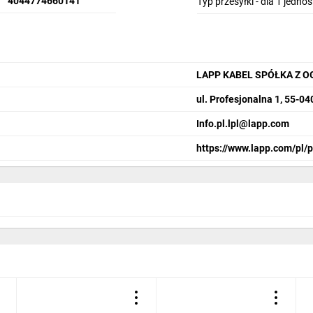
4044774660141
Typ przesyłki - dla 1 jedno
LAPP KABEL SPÓŁKA Z 
ul. Profesjonalna 1, 55-0
Info.pl.lpl@lapp.com
https://www.lapp.com/pl/