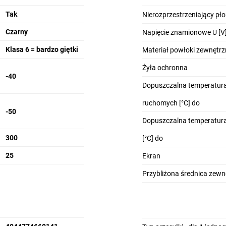
Tak
Nierozprzestrzeniający pł
Czarny
Napięcie znamionowe U [V
Klasa 6 = bardzo giętki
Materiał powłoki zewnętrz
Żyła ochronna
-40
Dopuszczalna temperatura
ruchomych [°C] do
-50
Dopuszczalna temperatura
300
[°C] do
25
Ekran
Przybliżona średnica zew