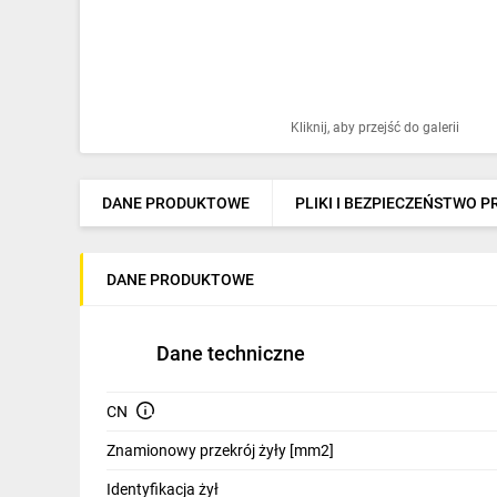
Ochrona odgromowa
Pompy ciepła
Osprzęt łączeniowy
Kliknij, aby przejść do galerii
Ogrzewanie
Elektronarzędzia i mierniki
DANE PRODUKTOWE
PLIKI I BEZPIECZEŃSTWO 
Domofony i dzwonki
DANE PRODUKTOWE
Alarmy, monitoring, komunikacja
Napędy elektryczne
Dane techniczne
Pneumatyka
CN
Dom i ogród
Znamionowy przekrój żyły [mm2]
Klimatyzacja
Identyfikacja żył