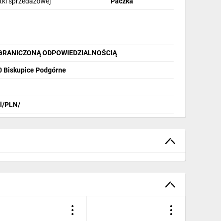
stki sprzedażowej
Paczka
OGRANICZONĄ ODPOWIEDZIALNOŚCIĄ
40 Biskupice Podgórne
pl/PLN/