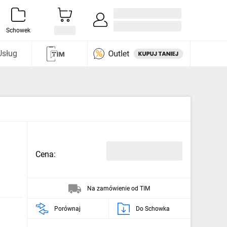
Zaloguj się / Załóż konto
i odkryj
Schowek
Usług
Cena:
Na zamówienie od TIM
Porównaj
Do Schowka