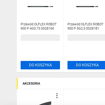
Przewód OLFLEX ROBOT
Przewód OLFLEX ROBOT
900 P 4G0,75 0028160
900 P 3G2,5 0028181
/bębnowy/
/bębnowy/
15,39 zł
brutto
31,47 zł
brutto
DO KOSZYKA
DO KOSZYKA
AKCESORIA