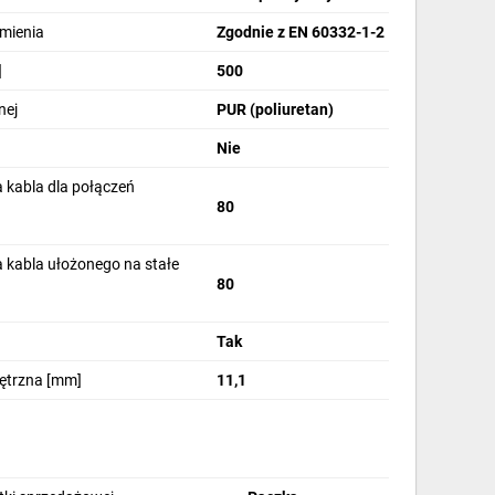
omienia
Zgodnie z EN 60332-1-2
]
500
nej
PUR (poliuretan)
Nie
 kabla dla połączeń
80
 kabla ułożonego na stałe
80
Tak
nętrzna [mm]
11,1