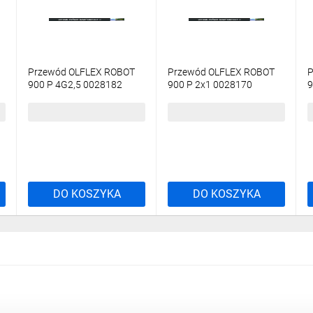
Przewód OLFLEX ROBOT
Przewód OLFLEX ROBOT
P
900 P 4G2,5 0028182
900 P 2x1 0028170
9
/100m/
/bębnowy/
/
3539,32 zł
brutto
12,72 zł
brutto
6
DO KOSZYKA
DO KOSZYKA