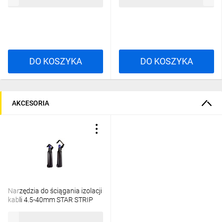
10,22 zł
brutto
15,01 zł
brutto
DO KOSZYKA
DO KOSZYKA
AKCESORIA
Narzędzia do ściągania izolacji
kabli 4.5-40mm STAR STRIP
61735820
494,89 zł
brutto