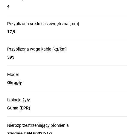
4
Przybliżona średnica zewnętrzna [mm]
17,9
Przybliżona waga kabla [kg/km]
395
Model
Okrągły
Izolacja żyły
Guma (EPR)
Nierozprzestrzeniający płomienia
Zgodnie z EN 60332-1-2