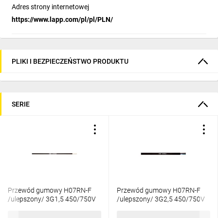
Adres strony internetowej
https://www.lapp.com/pl/pl/PLN/
PLIKI I BEZPIECZEŃSTWO PRODUKTU
SERIE
Przewód gumowy H07RN-F
Przewód gumowy H07RN-F
/ulepszony/ 3G1,5 450/750V
/ulepszony/ 3G2,5 450/750V
4533029 /bębnowy/
4533031 /bębnowy/