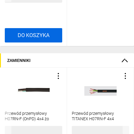
DO KOSZYKA
ZAMIENNIKI
Przewód przemysłowy
Przewód przemysłowy
H07RN-F (OnPD) 4x4 żo
TITANEX H07RN-F 4x4
/bębnowy/
450/750V 37047T /bębnowy/
16,27 zł
brutto
25,58 zł
brutto