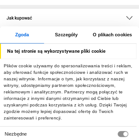
Jak kupować
Zgoda
Szczegóły
O plikach cookies
O firmie
Na tej stronie są wykorzystywane pliki cookie
Dla kupujących
Plików cookie używamy do spersonalizowania treści i reklam,
aby oferować funkcje społecznościowe i analizować ruch w
Informacje
naszej witrynie. Informacje o tym, jak korzystasz z naszej
witryny, udostępniamy partnerom społecznościowym,
reklamowym i analitycznym. Partnerzy mogą połączyć te
Pobierz naszą aplikację mobilną:
informacje z innymi danymi otrzymanymi od Ciebie lub
uzyskanymi podczas korzystania z ich usług. Dzięki Twojej
zgodzie możemy lepiej dopasować ofertę do Twoich
zainteresowań i preferencji.
Wybór
Niezbędne
zgody