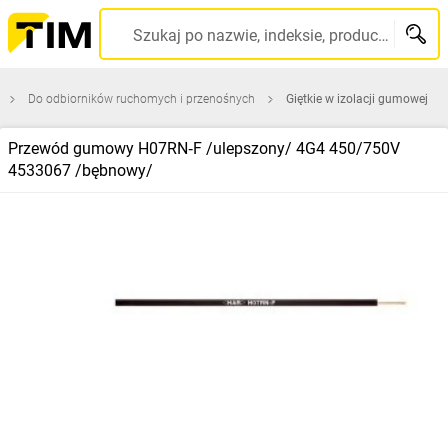
Szukaj po nazwie, indeksie, producencie, kodzie kreskowym...
Do odbiorników ruchomych i przenośnych
Giętkie w izolacji gumowej
Przewód gumowy H07RN‑F /ulepszony/ 4G4 450/750V
4533067 /bębnowy/