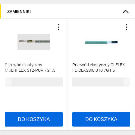
ZAMIENNIKI
Przewód elastyczny
Przewód elastyczny OLFLEX
MULTIFLEX 512-PUR 7G1,5
FD CLASSIC 810 7G1,5
300/500V 22538 /bębnowy/
0026153 /bębnowy/
54,36 zł
brutto
20,27 zł
brutto
DO KOSZYKA
DO KOSZYKA