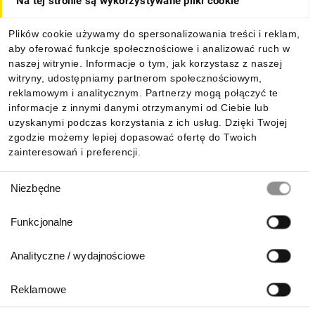
Na tej stronie są wykorzystywane pliki cookie
Dla kupujących
Plików cookie używamy do spersonalizowania treści i reklam,
aby oferować funkcje społecznościowe i analizować ruch w
Informacje
naszej witrynie. Informacje o tym, jak korzystasz z naszej
witryny, udostępniamy partnerom społecznościowym,
reklamowym i analitycznym. Partnerzy mogą połączyć te
Pobierz naszą aplikację mobilną:
informacje z innymi danymi otrzymanymi od Ciebie lub
uzyskanymi podczas korzystania z ich usług. Dzięki Twojej
zgodzie możemy lepiej dopasować ofertę do Twoich
zainteresowań i preferencji.
Wybór
Niezbędne
zgody
Funkcjonalne
Analityczne / wydajnościowe
Reklamowe
Biuro Obsługi Klienta: