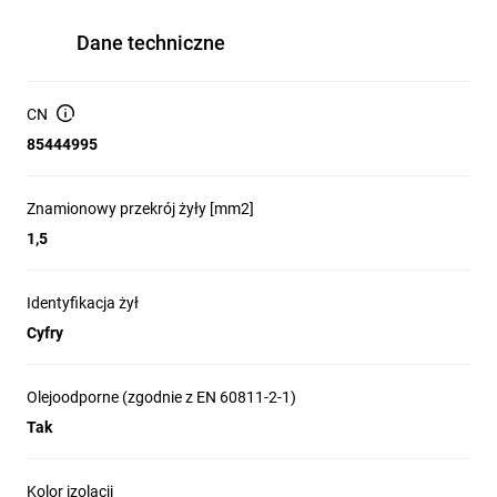
Dane techniczne
CN
85444995
Znamionowy przekrój żyły [mm2]
1,5
Identyfikacja żył
Cyfry
Olejoodporne (zgodnie z EN 60811-2-1)
Tak
Kolor izolacji