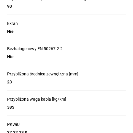
90
Ekran
Nie
Bezhalogenowy EN 50267-2-2
Nie
Przybliżona średnica zewnętrzna [mm]
23
Przybliżona waga kabla [kg/km]
385
PKWiU
27.32.13.0