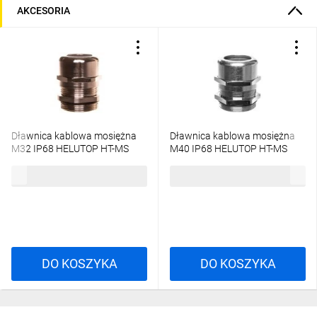
AKCESORIA
Dławnica kablowa mosiężna
Dławnica kablowa mosiężna
M32 IP68 HELUTOP HT-MS
M40 IP68 HELUTOP HT-MS
M32x1,5 94624
M40x1,5 99962
21,11 zł
brutto
38,06 zł
brutto
DO KOSZYKA
DO KOSZYKA