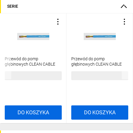
SERIE
Przewód do pomp
Przewód do pomp
głębinowych CLEAN CABLE
głębinowych CLEAN CABLE
4x2,5 450/750V 371369
4x6 450/750V 371389
20,77 zł
brutto
47,87 zł
brutto
/bębnowy/
/bębnowy/
DO KOSZYKA
DO KOSZYKA