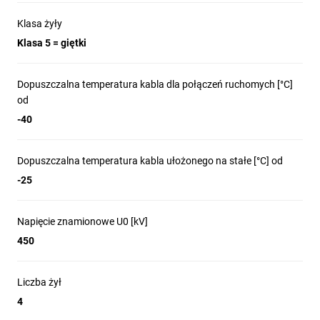
Klasa żyły
Klasa 5 = giętki
Dopuszczalna temperatura kabla dla połączeń ruchomych [°C]
od
-40
Dopuszczalna temperatura kabla ułożonego na stałe [°C] od
-25
Napięcie znamionowe U0 [kV]
450
Liczba żył
4