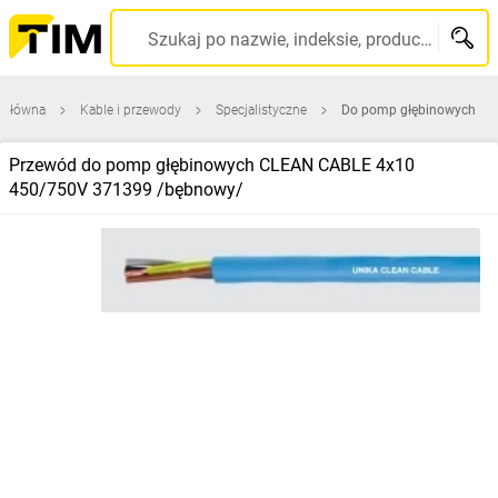
Szukaj po nazwie, indeksie, producencie, kodzie kreskowym...
 główna
Kable i przewody
Specjalistyczne
Do pomp głębinowych
Przewód do pomp głębinowych CLEAN CABLE 4x10
450/750V 371399 /bębnowy/