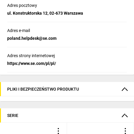
Adres pocztowy
stopień ochrony, blokady zatrzymania 
ul. Konstruktorska 12, 02-673 Warszawa
awaryjnego oraz osłony selektorów i bloków 
stykowych. Certyfikat ATEX-D gwarantuje 
bezpieczeństwo w strefach zagrożonych 
Adres e-mail
wybuchem, co czyni rozwiązania Harmony 
poland.helpdesk@se.com
XB4 idealnym wyborem dla przemysłu i 
automatyki.
Adres strony internetowej
https://www.se.com/pl/pl/
Bezpieczeństwo i produktywność bez
żadnych kompromisów
PLIKI I BEZPIECZEŃSTWO PRODUKTU
Blok styków monitorowania bezpieczeństwa 
NC (Safety Monitoring Contact Block) serii 
Harmony XB4 zapewnia kontrolę połączenia 
SERIE
przycisku zatrzymania awaryjnego, 
minimalizując ryzyko błędów ludzkich 
podczas konserwacji lub instalacji maszyn. 