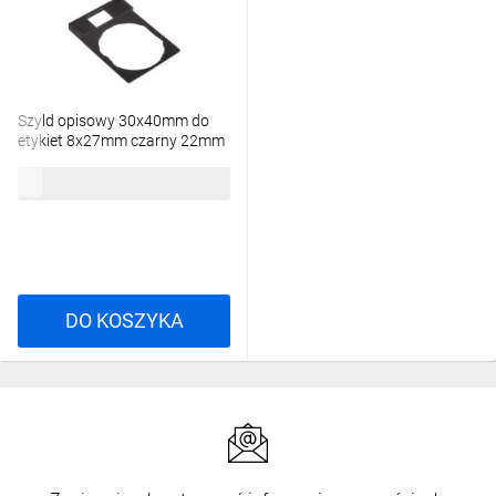
przycisk do montażu w panelu. ZB4 natomiast
odnosi się do podzespołów, takich jak
głowice, bloki kontaktowe czy moduły LED.
Wybierz XB4, jeśli potrzebujesz gotowego
Szyld opisowy 30x40mm do
przycisku, a ZB4, gdy chcesz wymienić lub
etykiet 8x27mm czarny 22mm
rozbudować element w istniejącym
prostokątny ZBZ32 /10szt./
urządzeniu.
28,04 zł
brutto
Gdzie znaleźć części zamienne do XB4?
2
Części zamienne do serii XB4, takie jak
głowice, bloki kontaktowe, moduły LED czy
pierścienie, dostępne są w katalogu
Schneider Electric. Dzięki temu można łatwo
DO KOSZYKA
wymienić zużyte elementy i przedłużyć
żywotność urządzenia.
Jak zamontować przycisk Harmony XB4 w
3
panelu?
Przycisk XB4 montuje się w otworze o
średnicy 22 mm. Wystarczy włożyć operatora