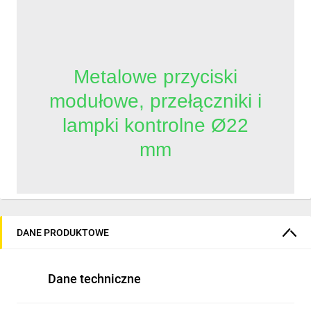
Metalowe przyciski
modułowe, przełączniki i
lampki kontrolne Ø22
mm
          Seria Harmony XB4 to metalowe 
przyciski i elementy sterujące do 
DANE PRODUKTOWE
przemysłowych paneli. Modułowa 
konstrukcja, bloki styków NO/NC o niskiej 
rezystancji oraz uniwersalne moduły LED 
Dane techniczne
zapewniają szybki montaż i efektywność 
energetyczną. Wytrzymałość w trudnych 