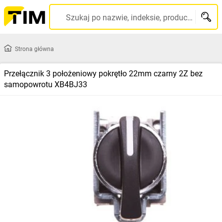
Szukaj po nazwie, indeksie, producencie, kodzie kreskowym...
Strona główna
Przełącznik 3 położeniowy pokrętło 22mm czarny 2Z bez
samopowrotu XB4BJ33