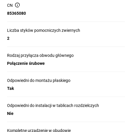
warunkach (IP66/IP69K), ergonomiczna 
CN
głowica i zaciski zabezpieczające 
85365080
gwarantują niezawodność. W ofercie: 
przyciski podświetlane i niepodświetlane, 
Liczba styków pomocniczych zwiernych
lampki kontrolne, przełączniki, wyłączniki 
2
awaryjne i wiele innych które są idealne dla 
zrównoważonego przemysłu.

Rodzaj przyłącza obwodu głównego
Połączenie śrubowe
Odpowiedni do montażu płaskiego
Tak
Modułowa konstrukcja
proste w montażu dopasowanie do różnych
aplikacji
Odpowiedni do instalacji w tablicach rozdzielczych
Uniwersalne moduły LED
Nie
prostsze magazynowanie i niższe koszty
Możliwa personalizacja
Kompletne urządzenie w obudowie