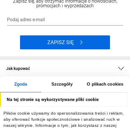
Zapisz się, aby otrzymać informacje o nowościach,
w otwór, docisnąć kołnierz montażowy i
promocjach i wyprzedażach
dokręcić śrubę uziemiającą z momentem 0,8–
1,2 N·m. Następnie można zamontować bloki
Podaj adres e-mail
kontaktowe lub moduły LED, aby przycisk był
gotowy do pracy. Schneider Electric
udostępnia również filmy instruktażowe, które
ZAPISZ SIĘ
krok po kroku pokazują jak prawidłowo
przeprowadzić montaż.
Czy XB4 jest kompatybilny z blokami
4
kontaktowymi push-in?
Jak kupować
Tak, seria Harmony XB4 jest kompatybilna z
blokami kontaktowymi typu push-in, które
Zgoda
Szczegóły
O plikach cookies
umożliwiają szybki i beznarzędziowy montaż
O firmie
przewodów. Dzięki temu instalacja jest
prostsza i szybsza, a połączenia są pewne i
Na tej stronie są wykorzystywane pliki cookie
Dla kupujących
trwałe.
Jak zoptymalizować podświetlenie w
Plików cookie używamy do spersonalizowania treści i reklam,
5
aby oferować funkcje społecznościowe i analizować ruch w
Harmony XB4?
Informacje
naszej witrynie. Informacje o tym, jak korzystasz z naszej
Zamiast 6 różnych kolorów LED, użyj