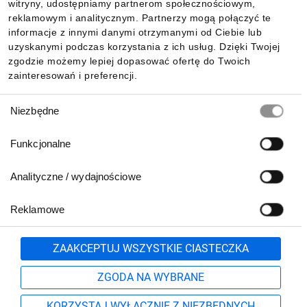
witryny, udostępniamy partnerom społecznościowym,
uniwersalnych modułów LED Schneider
reklamowym i analitycznym. Partnerzy mogą połączyć te
Electric, co ułatwia konfigurację i redukuje
Pobierz naszą aplikację mobilną:
informacje z innymi danymi otrzymanymi od Ciebie lub
zapasy.
uzyskanymi podczas korzystania z ich usług. Dzięki Twojej
zgodzie możemy lepiej dopasować ofertę do Twoich
zainteresowań i preferencji.
Wybór
Niezbędne
zgody
Funkcjonalne
Analityczne / wydajnościowe
Reklamowe
Biuro Obsługi Klienta:
lub
801 500 700
71 37 61 600
Zgłoś
ZAAKCEPTUJ WSZYSTKIE CIASTECZKA
pn.-pt. 8:00-16:00
Formularz kontaktowy
ZGODA NA WYBRANE
KORZYSTAJ WYŁĄCZNIE Z NIEZBĘDNYCH