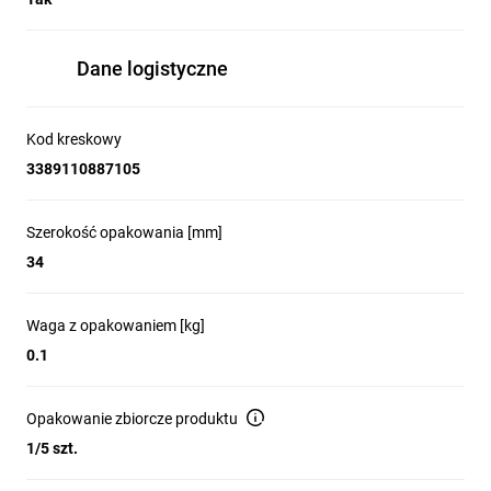
Dane logistyczne
Kod kreskowy
3389110887105
Szerokość opakowania [mm]
Uniwersalny moduł świetlny LED do
34
paneli sterowniczych
Bloki podświetlenia LED z serii Harmony XB4 
Waga z opakowaniem [kg]
to nowoczesne rozwiązanie do wszystkich 
0.1
funkcji sygnalizacji i oświetlenia w panelach 
sterowniczych. Dzięki innowacyjnej 
technologii LED, produkty te zastępują 
Opakowanie zbiorcze produktu
tradycyjne rozwiązania z sześcioma 
1/5 szt.
kolorowymi diodami jednym uniwersalnym 
źródłem światła. To gwarancja prostszego 