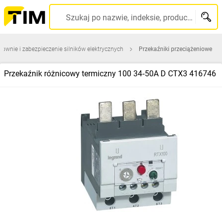
Szukaj po nazwie, indeksie, producencie, kodzie kreskowym...
rownie i zabezpieczenie silników elektrycznych
Przekaźniki przeciążeniowe
Przekaźnik różnicowy termiczny 100 34‑50A D CTX3 416746