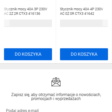
Stycznik mocy 40A 3P 230V
Stycznik mocy 40A 4P 230V
AC 2Z 2R CTX3 416136
AC 0Z 0R CTX3 41642
614,84 zł
brutto
455,00 zł
brutto
DO KOSZYKA
DO KOSZYKA
Zapisz się, aby otrzymać informacje o nowościach,
promocjach i wyprzedażach
Podaj adres e-mail