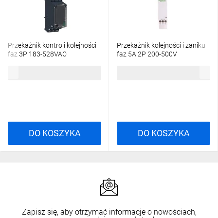
Przekaźnik kontroli kolejności
Przekaźnik kolejności i zaniku
faz 3P 183-528VAC
faz 5A 2P 200-500V
RM22TG20
RM17TG20
303,69 zł
brutto
382,57 zł
brutto
DO KOSZYKA
DO KOSZYKA
Zapisz się, aby otrzymać informacje o nowościach,