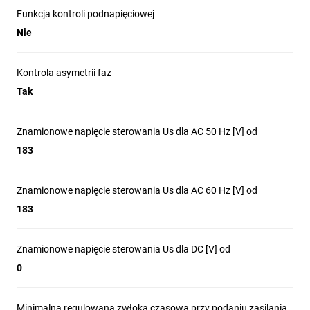
odwrotną kolejnością faz i zanikiem fazy.
Funkcja kontroli podnapięciowej
Zabezpieczenie układów zasilających i styczników w
Nie
rozdzielnicach przemysłowych.
Stosowanie w panelach sterowania pomp, wentylacji,
Kontrola asymetrii faz
klimatyzacji oraz maszynowniach.
Tak
Integracja z systemami automatyki i układami sygnalizacji
w sieciach trójfazowych o napięciu roboczym
mieszczącym się w zakresie 198–484 V AC.
Znamionowe napięcie sterowania Us dla AC 50 Hz [V] od
183
Znamionowe napięcie sterowania Us dla AC 60 Hz [V] od
183
Znamionowe napięcie sterowania Us dla DC [V] od
0
Minimalna regulowana zwłoka czasowa przy podaniu zasilania