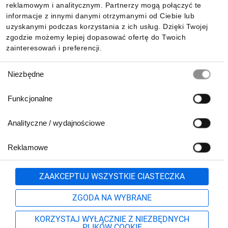
reklamowym i analitycznym. Partnerzy mogą połączyć te
Pobierz naszą aplikację mobilną:
informacje z innymi danymi otrzymanymi od Ciebie lub
uzyskanymi podczas korzystania z ich usług. Dzięki Twojej
zgodzie możemy lepiej dopasować ofertę do Twoich
zainteresowań i preferencji.
Wybór
Niezbędne
zgody
Funkcjonalne
Analityczne / wydajnościowe
Reklamowe
Biuro Obsługi Klienta:
lub
801 500 700
71 37 61 600
Zgłoś
ZAAKCEPTUJ WSZYSTKIE CIASTECZKA
pn.-pt. 8:00-16:00
Formularz kontaktowy
ZGODA NA WYBRANE
KORZYSTAJ WYŁĄCZNIE Z NIEZBĘDNYCH
PLIKÓW COOKIE