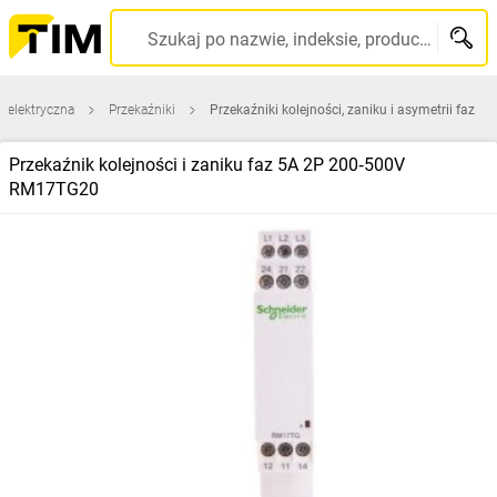
Szukaj po nazwie, indeksie, producencie, kodzie kreskowym...
a elektryczna
Przekaźniki
Przekaźniki kolejności, zaniku i asymetrii faz
Przekaźnik kolejności i zaniku faz 5A 2P 200‑500V
RM17TG20