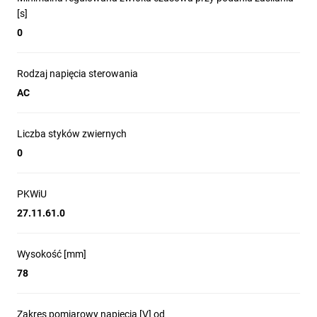
[s]
0
Rodzaj napięcia sterowania
AC
Liczba styków zwiernych
0
PKWiU
27.11.61.0
Wysokość [mm]
78
Zakres pomiarowy napięcia [V] od