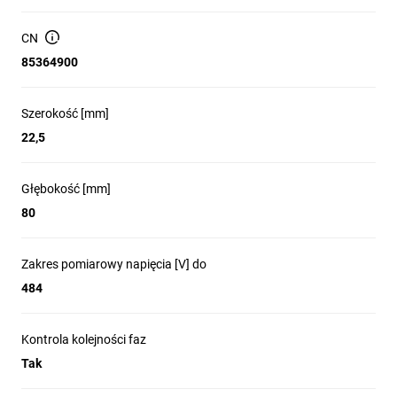
Brak funkcji kontroli podnapięciowej i nadnapięciowej.
CN
Liczba styków przełącznych: 2 (brak dodatknych styków
85364900
rozwiernych/zwiernych).
Sposób połączenia: połączenie śrubowe.
Szerokość [mm]
Wymiary (S×W×G): 22,5 × 78 × 80 mm.
22,5
Minimalna regulowana zwłoka czasowa przy podaniu i
zaniku zasilania: 0 s.
Głębokość [mm]
Przed instalacją, konserwacją i ewentualną wymianą
przekaźnika należy odłączyć zasilanie oraz wykonać prace
80
wyłącznie przez wykwalifikowanego elektryka; urządzenia
nie wolno naprawiać samodzielnie ani instalować, gdy jest
Zakres pomiarowy napięcia [V] do
uszkodzone.
484
Kontrola kolejności faz
Zastosowanie produktu
Tak
Ochrona i sterowanie silników trójfazowych przed