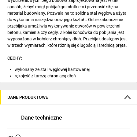
wyburzeniowych. Jego budowa zaprojektowana jest w taki
sposób, żebyś mógł pobijać go młotkiem i przenosić siłę na
materiał budowlany. Pozwala na to solidna stal węglowa użyta
do wykonania narzędzia oraz jego kształt. Ostre zakończenie
przebijaka umożliwia wykonywanie otworów w powierzchni
betonu, kamienia czy cegły. Z kolei końcówka do pobijania jest
wyposażona w kołnierz chroniący dłoń. Przebijak dostępny jest
w trzech wymiarach, które różnią się długością i średnicą pręta.
CECHY:
wykonany ze stali węglowej hartowanej
rękojeść z tarczą chroniącą dłoń
zwiększona wytrzymałość krawędzi tnącej
DANE PRODUKTOWE
MATERIAŁ PRODUKTU:
stal węglowa hartowana
Dane techniczne
ZASTOSOWANIE PRODUKTU:
do pobijania , przebijania elementów stalowych