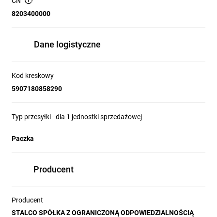
CN
DANE TECHNICZNE:
8203400000
250 mm
Dane logistyczne
Kod kreskowy
5907180858290
Typ przesyłki - dla 1 jednostki sprzedażowej
Paczka
Producent
Producent
STALCO SPÓŁKA Z OGRANICZONĄ ODPOWIEDZIALNOŚCIĄ