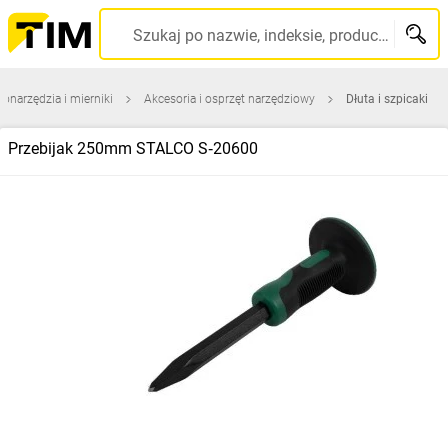
Szukaj po nazwie, indeksie, producencie, kodzie kreskowym...
ronarzędzia i mierniki
Akcesoria i osprzęt narzędziowy
Dłuta i szpicaki
Przebijak 250mm STALCO S‑20600