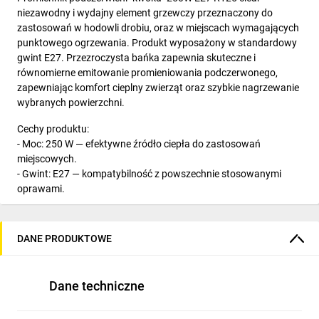
niezawodny i wydajny element grzewczy przeznaczony do
zastosowań w hodowli drobiu, oraz w miejscach wymagających
punktowego ogrzewania. Produkt wyposażony w standardowy
gwint E27. Przezroczysta bańka zapewnia skuteczne i
równomierne emitowanie promieniowania podczerwonego,
zapewniając komfort cieplny zwierząt oraz szybkie nagrzewanie
wybranych powierzchni.
Cechy produktu:
- Moc: 250 W — efektywne źródło ciepła do zastosowań
miejscowych.
- Gwint: E27 — kompatybilność z powszechnie stosowanymi
oprawami.
- Kształt: R125 — optymalna emisja promieniowania i łatwy
montaż.
- Bańka: przejrzysta (clear) — maksymalna emisja
DANE PRODUKTOWE
promieniowania podczerwonego.
Zalety:
Dane techniczne
- Skuteczne zapewnienie ciepła w miejscach wymagających
stabilnej temperatury.