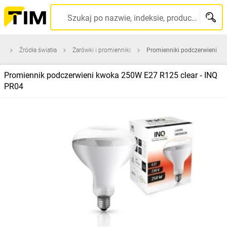
Szukaj po nazwie, indeksie, producencie, kodzie kreskowym...
na
Źródła światła
Żarówki i promienniki
Promienniki podczerwieni
Promiennik podczerwieni kwoka 250W E27 R125 clear ‑ INQ
PR04