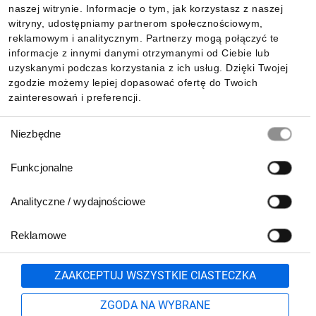
naszej witrynie. Informacje o tym, jak korzystasz z naszej
witryny, udostępniamy partnerom społecznościowym,
reklamowym i analitycznym. Partnerzy mogą połączyć te
Pobierz naszą aplikację mobilną:
informacje z innymi danymi otrzymanymi od Ciebie lub
uzyskanymi podczas korzystania z ich usług. Dzięki Twojej
zgodzie możemy lepiej dopasować ofertę do Twoich
zainteresowań i preferencji.
Wybór
Niezbędne
zgody
Funkcjonalne
Analityczne / wydajnościowe
Reklamowe
Biuro Obsługi Klienta:
lub
801 500 700
71 37 61 600
Zgłoś
ZAAKCEPTUJ WSZYSTKIE CIASTECZKA
pn.-pt. 8:00-16:00
Formularz kontaktowy
ZGODA NA WYBRANE