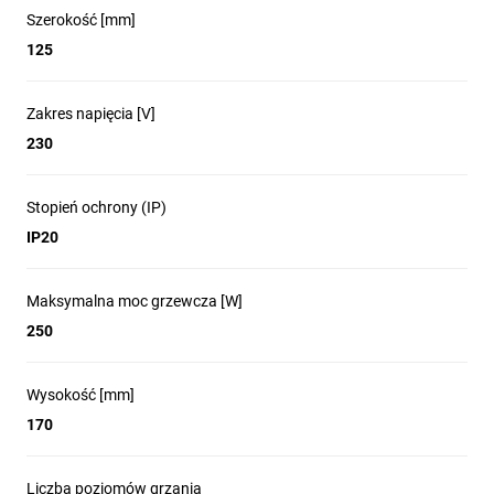
- Prosta instalacja dzięki uniwersalnemu gwintowi E27.
Szerokość [mm]
125
Zakres napięcia [V]
230
Stopień ochrony (IP)
IP20
Maksymalna moc grzewcza [W]
250
Wysokość [mm]
170
Liczba poziomów grzania