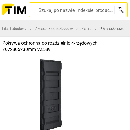
Szukaj po nazwie, indeksie, producencie, kodzie kreskowym...
elnice i obudowy
Akcesoria do rozbudowy rozdzielnic
Płyty osłonowe
Pokrywa ochronna do rozdzielnic 4‑rzędowych
707x305x30mm VZ539