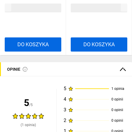
VU60NC
VU36NE
559,26 zł
brutto
374,61 zł
brutto
DO KOSZYKA
DO KOSZYKA
OPINIE
5
1 opinia
4
5
0 opinii
/5
3
0 opinii
2
0 opinii
(1 opinia)
1
0 opinii