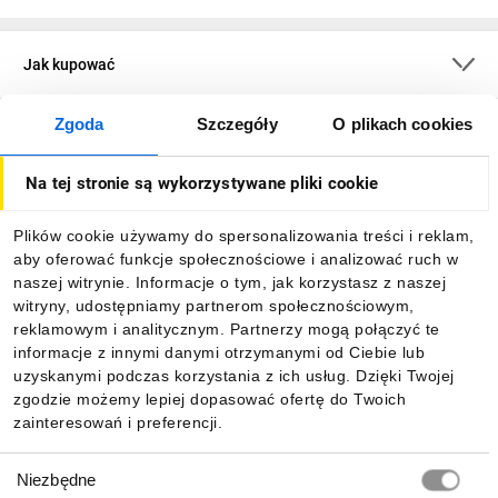
Jak kupować
Zgoda
Szczegóły
O plikach cookies
O firmie
Na tej stronie są wykorzystywane pliki cookie
Dla kupujących
Plików cookie używamy do spersonalizowania treści i reklam,
aby oferować funkcje społecznościowe i analizować ruch w
Informacje
naszej witrynie. Informacje o tym, jak korzystasz z naszej
witryny, udostępniamy partnerom społecznościowym,
reklamowym i analitycznym. Partnerzy mogą połączyć te
Pobierz naszą aplikację mobilną:
informacje z innymi danymi otrzymanymi od Ciebie lub
uzyskanymi podczas korzystania z ich usług. Dzięki Twojej
zgodzie możemy lepiej dopasować ofertę do Twoich
zainteresowań i preferencji.
Wybór
Niezbędne
zgody