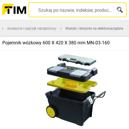
Szukaj po nazwie, indeksie, producencie, kodzie kreskowym...
Akcesoria i osprzęt narzędziowy
Walizki i skrzynki na elektronarzędzia
Pojemnik wózkowy 600 X 420 X 380 mm MN‑03‑160