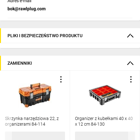
Adres e-mail
bok@rawlplug.com
PLIKI I BEZPIECZEŃSTWO PRODUKTU
ZAMIENNIKI
Skrzynka narzędziowa 22, z
Organizer z kubełkami 40 x 40
organizerami 84-114
x 12 cm 84-130
106,81 zł
brutto
112,98 zł
brutto