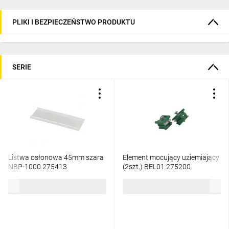
PLIKI I BEZPIECZEŃSTWO PRODUKTU
SERIE
Listwa osłonowa 45mm szara
Element mocujący uziemiający
NBP-1000 275413
(2szt.) BEL01 275200
26,54 zł
brutto
49,69 zł
brutto