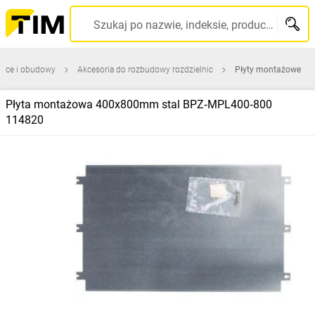
Szukaj po nazwie, indeksie, producencie, kodzie kreskowym...
nice i obudowy
Akcesoria do rozbudowy rozdzielnic
Płyty montażowe
Płyta montażowa 400x800mm stal BPZ‑MPL400‑800
114820