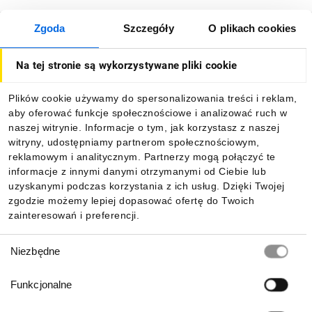
Zgoda
Szczegóły
O plikach cookies
O firmie
Na tej stronie są wykorzystywane pliki cookie
Dla kupujących
Plików cookie używamy do spersonalizowania treści i reklam,
aby oferować funkcje społecznościowe i analizować ruch w
Informacje
naszej witrynie. Informacje o tym, jak korzystasz z naszej
witryny, udostępniamy partnerom społecznościowym,
reklamowym i analitycznym. Partnerzy mogą połączyć te
Pobierz naszą aplikację mobilną:
informacje z innymi danymi otrzymanymi od Ciebie lub
uzyskanymi podczas korzystania z ich usług. Dzięki Twojej
zgodzie możemy lepiej dopasować ofertę do Twoich
zainteresowań i preferencji.
Wybór
Niezbędne
zgody
Funkcjonalne