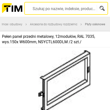
Szukaj po nazwie, indeksie, producencie, kodzie kreskowym...
elnice i obudowy
Akcesoria do rozbudowy rozdzielnic
Płyty osłonowe
Pełen panel przedni metalowy, 12modułów, RAL 7035,
wys.150x W600mm, NSYCTL600DLM /2 szt./