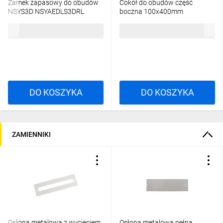
Zamek zapasowy do obudów
Cokół do obudów część
NSYS3D NSYAEDLS3DRL
boczna 100x400mm
NSYSPS4100
33,44 zł
brutto
123,11 zł
brutto
DO KOSZYKA
DO KOSZYKA
ZAMIENNIKI
Osłona metalowa z wycięciem
Osłona metalowa pełna