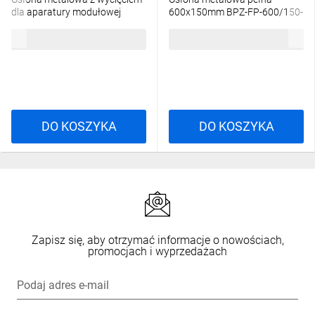
dla aparatury modułowej
600x150mm BPZ-FP-600/150-
600x150mm BPZ-FP-600/150-
BL 286683
85,39 zł
brutto
83,87 zł
brutto
45 286684
DO KOSZYKA
DO KOSZYKA
Zapisz się, aby otrzymać informacje o nowościach,
promocjach i wyprzedażach
Podaj adres e-mail