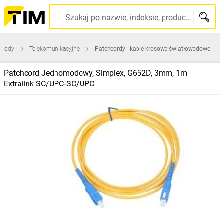
Szukaj po nazwie, indeksie, producencie, kodzie kreskowym...
zewody
Telekomunikacyjne
Patchcordy - kable krosowe światłowodowe
Patchcord Jednomodowy, Simplex, G652D, 3mm, 1m
Extralink SC/UPC‑SC/UPC