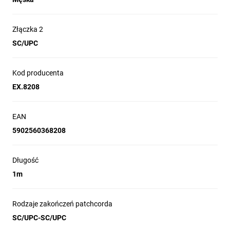
Rodzaj łączności:
Duplex
Simplex
Złączka 2
Długość:
SC/UPC
0.5m
1m
1.5m
2m
3m
5m
7m
10m
15m
20m
25m
Kod producenta
30m
40m
50m
60m
70m
EX.8208
80m
90m
100m
125m
140m
150m
160m
200m
EAN
5902560368208
Długość
Sprawdzona marka - pewność najwyższej
1m
jakości produktów
Prosta i intuicyjna obsługa urządzenia
Gwarancja oraz serwis pogwarancyjny
Rodzaje zakończeń patchcorda
SC/UPC-SC/UPC