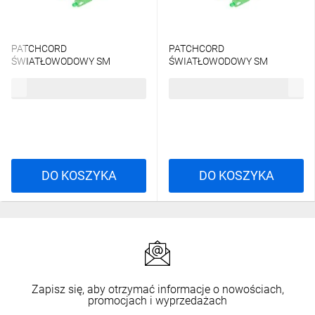
PATCHCORD
PATCHCORD
ŚWIATŁOWODOWY SM
ŚWIATŁOWODOWY SM
SC/APC-SC/APC SIMPLEX
SC/APC-SC/APC SIMPLEX
7,17 zł
brutto
7,47 zł
brutto
3.0MM LSZH G657A1 1M
3.0MM LSZH G657A2 2.5M
ŻÓŁTY LANBERG
BIAŁY LANBERG
DO KOSZYKA
DO KOSZYKA
Zapisz się, aby otrzymać informacje o nowościach,
promocjach i wyprzedażach