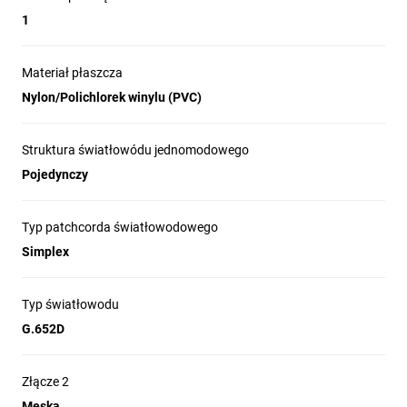
1
Końcówki:
Materiał płaszcza
LC/APC-LC/APC
LC/UPC-LC/APC
Nylon/Polichlorek winylu (PVC)
LC/UPC-LC/UPC
LC/PC-LC/PC
SC/APC-LC/UPC
SC/UPC-LC/UPC
Struktura światłowódu jednomodowego
SC/APC-FC/UPC
SC/APC-LC/APC
Pojedynczy
SC/APC-LC/PC
SC/APC-SC/APC
SC/APC-SC/UPC
SC/UPC-SC/UPC
Typ patchcorda światłowodowego
Simplex
Rodzaj transmisji:
Jednomodowy
Wielomodowy
Typ światłowodu
Typ włókna:
G.652D
OM2
OM3
G.652D
G.657A
G.657A2
G.657A1
Złącze 2
Męska