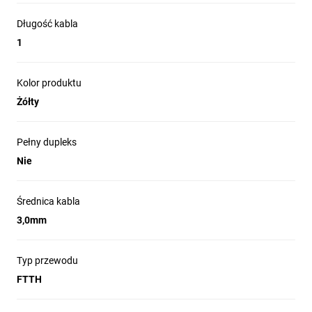
Cechy patchcordów:
Długość kabla
Niska tłumienność
1
Praca w szerokim zakresie temperatur
Powtarzalność pomiarów
Powtarzalność parametrów
Kolor produktu
Żółty
Pełny dupleks
Przeznaczenie
Nie
Sieci FTTH
Sieci LAN, WAN
Średnica kabla
Systemy WDM
3,0mm
Typ przewodu
FTTH