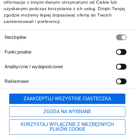
Pobierz naszą aplikację mobilną:
informacje z innymi danymi otrzymanymi od Ciebie lub
uzyskanymi podczas korzystania z ich usług. Dzięki Twojej
zgodzie możemy lepiej dopasować ofertę do Twoich
zainteresowań i preferencji.
Wybór
Niezbędne
zgody
Funkcjonalne
Analityczne / wydajnościowe
Reklamowe
Biuro Obsługi Klienta:
lub
801 500 700
71 37 61 600
Zgłoś
ZAAKCEPTUJ WSZYSTKIE CIASTECZKA
pn.-pt. 8:00-16:00
Formularz kontaktowy
ZGODA NA WYBRANE
KORZYSTAJ WYŁĄCZNIE Z NIEZBĘDNYCH
PLIKÓW COOKIE