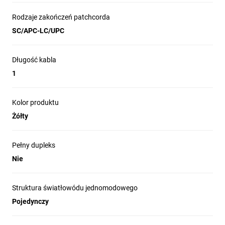
Rodzaje zakończeń patchcorda
SC/APC-LC/UPC
Sprawdzona marka - pewność najwyższej
jakości produktów
Długość kabla
Prosta i intuicyjna obsługa urządzenia
Gwarancja oraz serwis pogwarancyjny
1
Kolor produktu
Żółty
Pełny dupleks
Nie
Struktura światłowódu jednomodowego
Pojedynczy