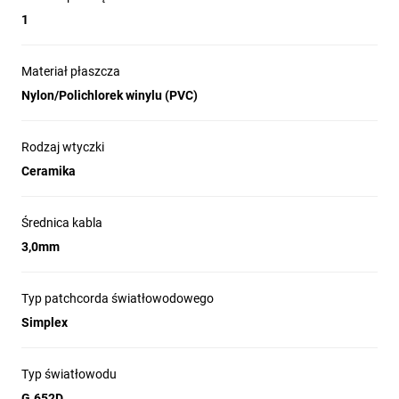
1
Kable te stosowane są przy transmisji fali
1310nm
oraz
1550nm
.
Materiał płaszcza
Nylon/Polichlorek winylu (PVC)
Rodzaj wtyczki
Ceramika
Średnica kabla
Końcówki:
3,0mm
LC/APC-LC/APC
LC/UPC-LC/APC
LC/UPC-LC/UPC
LC/PC-LC/PC
Typ patchcorda światłowodowego
SC/APC-LC/UPC
SC/UPC-LC/UPC
Simplex
SC/APC-FC/UPC
SC/APC-LC/APC
SC/APC-LC/PC
SC/APC-SC/APC
Typ światłowodu
SC/APC-SC/UPC
SC/UPC-SC/UPC
G.652D