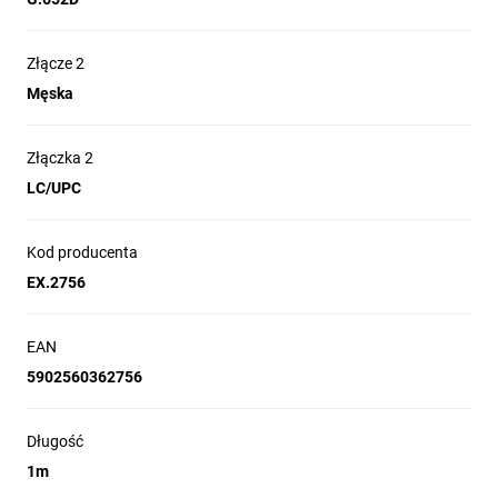
Rodzaj transmisji:
Złącze 2
Jednomodowy
Wielomodowy
Męska
Typ włókna:
OM2
OM3
G.652D
G.657A
Złączka 2
G.657A2
G.657A1
LC/UPC
Rodzaj łączności:
Duplex
Simplex
Kod producenta
EX.2756
Długość:
0.5m
1m
1.5m
2m
3m
5m
EAN
7m
10m
15m
20m
25m
5902560362756
30m
40m
50m
60m
70m
80m
90m
100m
125m
140m
Długość
150m
160m
200m
1m