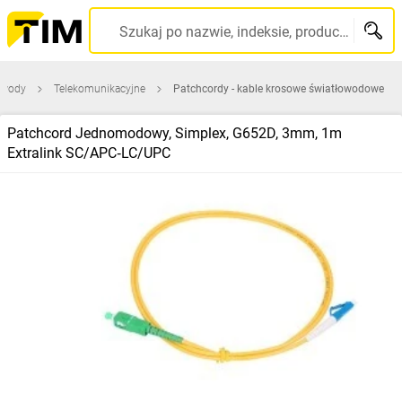
Szukaj po nazwie, indeksie, producencie, kodzie kreskowym...
zewody
Telekomunikacyjne
Patchcordy - kable krosowe światłowodowe
Patchcord Jednomodowy, Simplex, G652D, 3mm, 1m
Extralink SC/APC‑LC/UPC