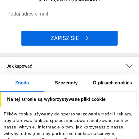
przy 800 Hz
Zmienny bierny
≤ 1500 pF/km
Podaj adres e-mail
opór
pojemnościowy
Nominalna
69%
prędkość
ZAPISZ SIĘ
rozprzestrzeniania
się (NVP)
Opóźnione
Nominalnie ≤ 535 ns/100m
rozprzestrzenianie
się
Jak kupować
Kąt opóźnienia
Nominalnie ≤ 20 ns/100m
Tester instalacji
1000 V
Zgoda
Szczegóły
O plikach cookies
O firmie
prądu stałego, 1
min. (rdzeń)
Na tej stronie są wykorzystywane pliki cookie
Dla kupujących
WŁAŚCIWOŚCI MECHANICZNE
Plików cookie używamy do spersonalizowania treści i reklam,
Promień zgięcia
4 x ø zew
aby oferować funkcje społecznościowe i analizować ruch w
Informacje
Max. siła
80 N
naszej witrynie. Informacje o tym, jak korzystasz z naszej
ciągnienia
witryny, udostępniamy partnerom społecznościowym,
o
o
Zakres temp.
-20
C do +60
C