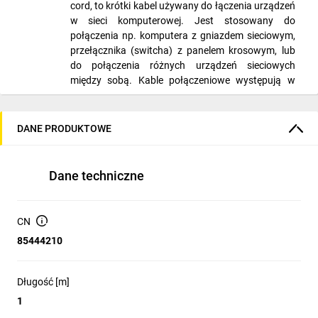
cord, to krótki kabel używany do łączenia urządzeń
w sieci komputerowej. Jest stosowany do
połączenia np. komputera z gniazdem sieciowym,
przełącznika (switcha) z panelem krosowym, lub
do połączenia różnych urządzeń sieciowych
między sobą. Kable połączeniowe występują w
różnych długościach, wersjach powłok oraz
sposobie ekranowania. Są kluczowym elementem
w zarządzaniu infrastrukturą sieciową, pozwalając
DANE PRODUKTOWE
na elastyczne i łatwe zmiany w konfiguracji sieci.
Dane techniczne
Kategoria » 5e
CN
Produkt kategorii 5e ( klasa D, według normy
85444210
charakterystyka pracy do 100 MHz, tutaj
rozszerzona do 250 Mhz) przeznaczony do
transmisji danych z prędkością do 1000 Mbps
Długość [m]
(1Gb, Gigabit Ethernet 1000BASE-T).
1