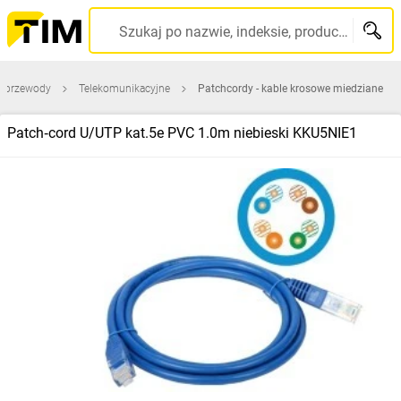
Szukaj po nazwie, indeksie, producencie, kodzie kreskowym...
 i przewody
Telekomunikacyjne
Patchcordy - kable krosowe miedziane
Patch‑cord U/UTP kat.5e PVC 1.0m niebieski KKU5NIE1