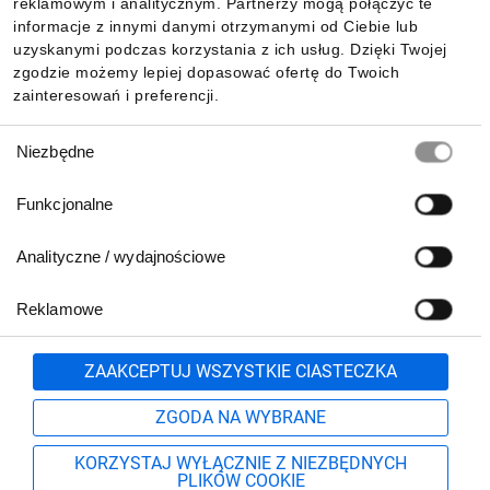
reklamowym i analitycznym. Partnerzy mogą połączyć te
podczas użycia
Pobierz naszą aplikację mobilną:
informacje z innymi danymi otrzymanymi od Ciebie lub
o
o
Zakres temp.
0
C do + 50
C
uzyskanymi podczas korzystania z ich usług. Dzięki Twojej
podczas instalacji
zgodzie możemy lepiej dopasować ofertę do Twoich
zainteresowań i preferencji.
Wybór
Niezbędne
zgody
Funkcjonalne
Analityczne / wydajnościowe
Reklamowe
Biuro Obsługi Klienta:
lub
801 500 700
71 37 61 600
Zgłoś
ZAAKCEPTUJ WSZYSTKIE CIASTECZKA
pn.-pt. 8:00-16:00
Formularz kontaktowy
ZGODA NA WYBRANE
KORZYSTAJ WYŁĄCZNIE Z NIEZBĘDNYCH
PLIKÓW COOKIE