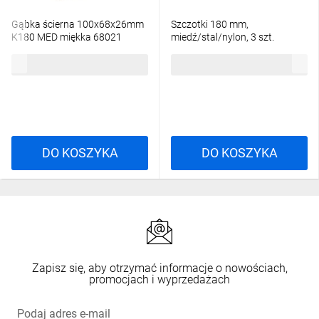
Gąbka ścierna 100x68x26mm
Szczotki 180 mm,
K180 MED miękka 68021
miedź/stal/nylon, 3 szt.
DC272921172/7000060135
1,87 zł
brutto
7,13 zł
brutto
DO KOSZYKA
DO KOSZYKA
Zapisz się, aby otrzymać informacje o nowościach,
promocjach i wyprzedażach
Podaj adres e-mail