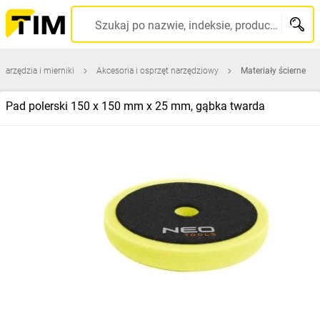
Szukaj po nazwie, indeksie, producencie, kodzie kreskowym...
onarzędzia i mierniki
Akcesoria i osprzęt narzędziowy
Materiały ścierne
Pad polerski 150 x 150 mm x 25 mm, gąbka twarda