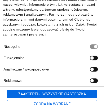
Informacje
naszej witrynie. Informacje o tym, jak korzystasz z naszej
witryny, udostępniamy partnerom społecznościowym,
reklamowym i analitycznym. Partnerzy mogą połączyć te
Pobierz naszą aplikację mobilną:
informacje z innymi danymi otrzymanymi od Ciebie lub
uzyskanymi podczas korzystania z ich usług. Dzięki Twojej
zgodzie możemy lepiej dopasować ofertę do Twoich
zainteresowań i preferencji.
Wybór
Niezbędne
zgody
Funkcjonalne
Analityczne / wydajnościowe
Reklamowe
Biuro Obsługi Klienta:
lub
801 500 700
71 37 61 600
Zgłoś
ZAAKCEPTUJ WSZYSTKIE CIASTECZKA
pn.-pt. 8:00-16:00
Formularz kontaktowy
ZGODA NA WYBRANE