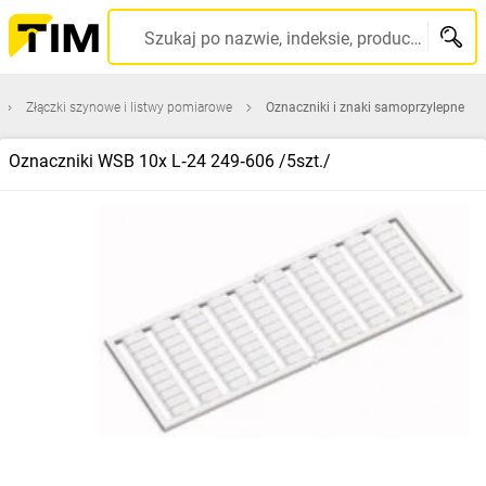
Szukaj po nazwie, indeksie, producencie, kodzie kreskowym...
Złączki szynowe i listwy pomiarowe
Oznaczniki i znaki samoprzylepne
Oznaczniki WSB 10x L‑24 249‑606 /5szt./