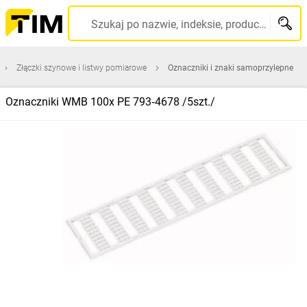
Szukaj po nazwie, indeksie, producencie, kodzie kreskowym...
Złączki szynowe i listwy pomiarowe
Oznaczniki i znaki samoprzylepne
Oznaczniki WMB 100x PE 793‑4678 /5szt./