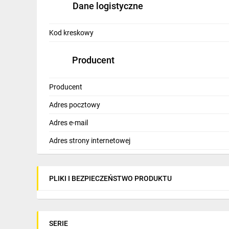
Dane logistyczne
IT, GSM
Odzież ochronna i BHP
Kod kreskowy
Inne
Producent
Budowa i Remont
Producent
Elektronika
Adres pocztowy
Smart home
Adres e-mail
Elektromobilność
Adres strony internetowej
Energetyka wiatrowa
Telewizja naziemna i satelitarna
PLIKI I BEZPIECZEŃSTWO PRODUKTU
Wentylacja i rekuperacja
SERIE