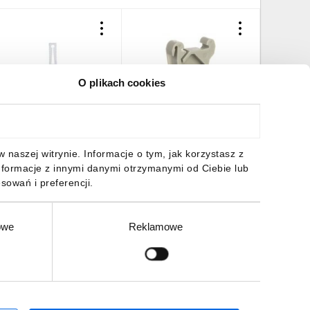
O plikach cookies
odstawa oznacznika
Blokada końcowa
Moduł p
rupowego 6mm montaż
bezśrubowa na szyne TS
mostkow
atrzaskowy regulacja
15 249-101 /25szt./
/25szt./
ysokości biała 249-120
4,44 zł
brutto
58,12 zł
brutto
215,25 
naszej witrynie. Informacje o tym, jak korzystasz z
25szt./
nformacje z innymi danymi otrzymanymi od Ciebie lub
sowań i preferencji.
owe
Reklamowe
DO KOSZYKA
DO KOSZYKA
DO
Zgłoś
ZAPISZ SIĘ