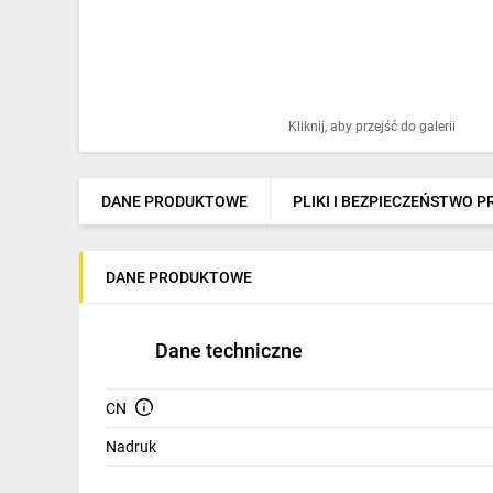
Ochrona odgromowa
Pompy ciepła
Osprzęt łączeniowy
Kliknij, aby przejść do galerii
Ogrzewanie
Elektronarzędzia i mierniki
DANE PRODUKTOWE
PLIKI I BEZPIECZEŃSTWO 
Domofony i dzwonki
DANE PRODUKTOWE
Alarmy, monitoring, komunikacja
Napędy elektryczne
Dane techniczne
Pneumatyka
CN
Dom i ogród
Nadruk
Klimatyzacja