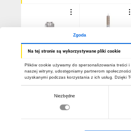
Zgoda
Blokada końcowa na
Pasta ochronna 20ml Alu
Na tej stronie są wykorzystywane pliki cookie
szynę TS 35 DIN 6mm
Plus 249-130
/25szt./ 249-116
70,42 zł
brutto
12,60 zł
brutto
Plików cookie używamy do spersonalizowania treści i 
naszej witryny, udostępniamy partnerom społecznośc
uzyskanymi podczas korzystania z ich usług. Dzięki 
Wybór
Niezbędne
zgody
DO KOSZYKA
DO KOSZYKA
Zapisz się, aby otrzymać informacje o no