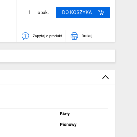
DO KOSZYKA
opak.
Zapytaj o produkt
Drukuj
Biały
Pionowy