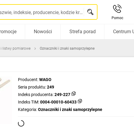
Szukaj po nazwie, indeksie, producencie, kodzie kreskowym...
Pomoc
romocje
Nowości
Strefa porad
Centrum 
 i listwy pomiarowe
Oznaczniki i znaki samoprzylepne
Producent:
WAGO
Seria produktu:
249
Indeks producenta:
249-227
Indeks TIM:
0004-00010-60433
Kategoria:
Oznaczniki i znaki samoprzylepne