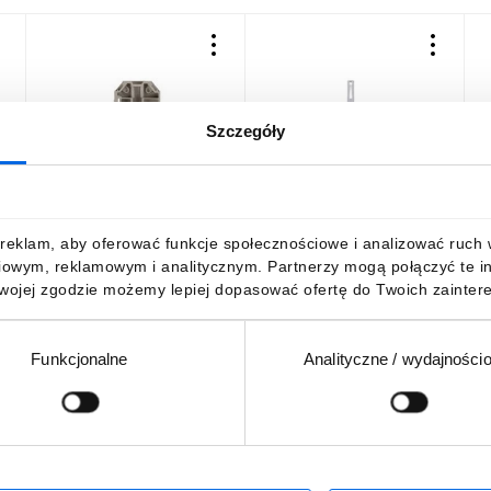
Szczegóły
-
Blokada końcowa na
Wysuwana podstawka
P
szynę TS 35 DIN 10mm
oznacznika szara 249-119
g
249-117 /25szt./
/25szt./
z
w
71,65 zł
brutto
44,59 zł
brutto
3
reklam, aby oferować funkcje społecznościowe i analizować ruch w 
/
iowym, reklamowym i analitycznym. Partnerzy mogą połączyć te i
Twojej zgodzie możemy lepiej dopasować ofertę do Twoich zaintere
Funkcjonalne
Analityczne / wydajności
DO KOSZYKA
DO KOSZYKA
Podaj adres e-mail
wościach, promocjach i wyprzedażach