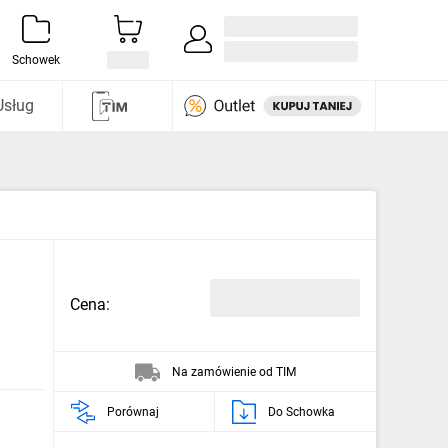
Zaloguj się / Załóż konto
i odkryj
Schowek
Usług
Cena:
Na zamówienie od TIM
Porównaj
Do Schowka