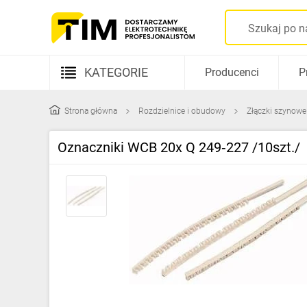
KATEGORIE
Producenci
P
Aparatura elektryczna
Strona główna
Rozdzielnice i obudowy
Złączki szynowe
Kable i przewody
Oznaczniki WCB 20x Q 249‑227 /10szt./
Rozdzielnice i obudowy
Elementy prowadzenia kabli
Fotowoltaika
Gniazda i łączniki
Źródła światła
Oprawy oświetleniowe