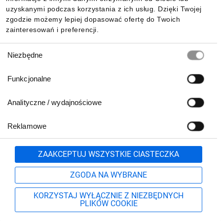
uzyskanymi podczas korzystania z ich usług. Dzięki Twojej
zgodzie możemy lepiej dopasować ofertę do Twoich
zainteresowań i preferencji.
Wybór
Niezbędne
zgody
Funkcjonalne
Analityczne / wydajnościowe
Reklamowe
Biuro Obsługi Klienta:
lub
801 500 700
71 37 61 600
Zgłoś
ZAAKCEPTUJ WSZYSTKIE CIASTECZKA
pn.-pt. 8:00-16:00
Formularz kontaktowy
ZGODA NA WYBRANE
KORZYSTAJ WYŁĄCZNIE Z NIEZBĘDNYCH
PLIKÓW COOKIE
Szukaj
Moje konto
Start
Więcej