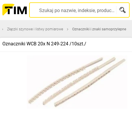
Szukaj po nazwie, indeksie, producencie, kodzie kreskowym...
Złączki szynowe i listwy pomiarowe
Oznaczniki i znaki samoprzylepne
Oznaczniki WCB 20x N 249‑224 /10szt./