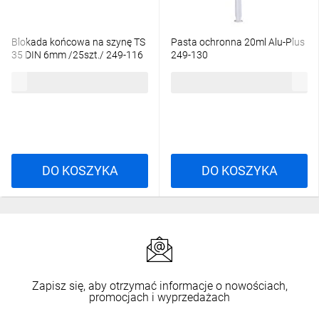
Blokada końcowa na szynę TS
Pasta ochronna 20ml Alu-Plus
35 DIN 6mm /25szt./ 249-116
249-130
70,42 zł
brutto
12,60 zł
brutto
DO KOSZYKA
DO KOSZYKA
Zapisz się, aby otrzymać informacje o nowościach,
promocjach i wyprzedażach