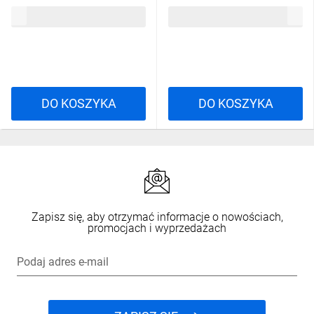
pilotującym 55-321
51,35 zł
brutto
122,74 zł
brutto
DO KOSZYKA
DO KOSZYKA
Zapisz się, aby otrzymać informacje o nowościach,
promocjach i wyprzedażach
Podaj adres e-mail