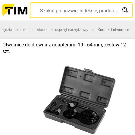
Szukaj po nazwie, indeksie, producencie, kodzie kreskowym...
rzędzia i mierniki
Akcesoria i osprzęt narzędziowy
Koronki i otwornice
Otwornice do drewna z adapterami 19 ‑ 64 mm, zestaw 12
szt.