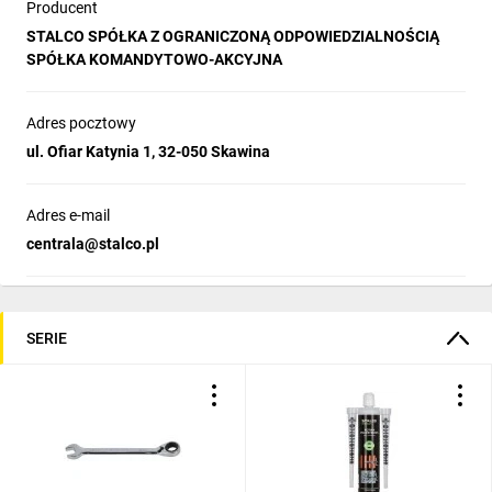
Wymiary segmentów diamentowych:24 x 3,8 x 10 mm
Producent
Typ segmentów:TURBO
STALCO SPÓŁKA Z OGRANICZONĄ ODPOWIEDZIALNOŚCIĄ
Ilość obr./min.: max 1200 min-1
SPÓŁKA KOMANDYTOWO-AKCYJNA
Zalecane adaptery: Adapter SDS plus S-70801, Adapter HEX S-
70803
Adres pocztowy
ul. Ofiar Katynia 1, 32-050 Skawina
Adres e-mail
centrala@stalco.pl
SERIE