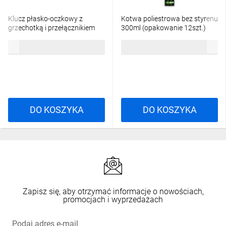
Klucz płasko-oczkowy z
Kotwa poliestrowa bez styrenu
grzechotką i przełącznikiem
300ml (opakowanie 12szt.)
13mm STALCO PERFECT S-
STALCO PERFECT S-64300
21,02 zł
brutto
386,56 zł
brutto
76936
DO KOSZYKA
DO KOSZYKA
Zapisz się, aby otrzymać informacje o nowościach,
promocjach i wyprzedażach
Podaj adres e-mail