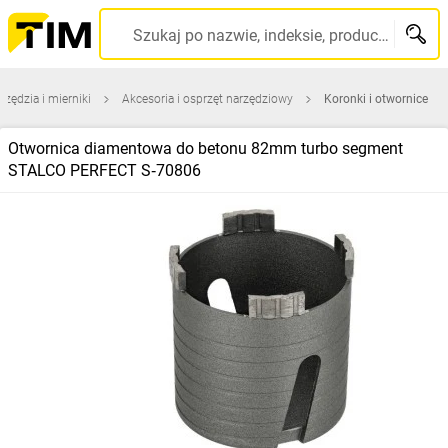
Szukaj po nazwie, indeksie, producencie, kodzie kreskowym...
rzędzia i mierniki
Akcesoria i osprzęt narzędziowy
Koronki i otwornice
Otwornica diamentowa do betonu 82mm turbo segment
STALCO PERFECT S‑70806