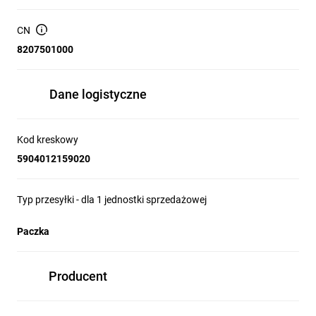
Otwornice do betonu zaprojektowane są do szybkiego i
skutecznego wiercenia otworów w betonie, co przyspiesza
CN
pracę.
8207501000
Mogą być również stosowane do wiercenia otworów w innych
materiałach, takich jak cegła czy kamień.
Bardzo szybka i efektywna praca pozwala na zaoszczędzenie
Dane logistyczne
czasu użytkowanika.
CECHY:
Kod kreskowy
Najważniejsze cechy produktu :
5904012159020
Segment diamentowy Turbo
Zewnętrzna powierzchnia transportująca urobek w kształcie
Typ przesyłki - dla 1 jednostki sprzedażowej
spirali
Otowory wyrzutowe
Otwornica nie zawiera adaptera w zestawie.
Paczka
DANE TECHNICZNE:
Producent
Index:S-70806
Rozmiar:fi82 x 80 mm