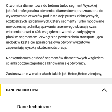
Otwornica diamentowa do betonu turbo segment Wysokiej
jakości profesjonalna otwornica diamentowa przeznaczona do
wykonywania otworów pod instalacje puszek elektrycznych,
rozdzielczych i próżniowych.Cztery segmenty Turbo mocowane
nowoczesną techniką spawania laserowego skracają czas
wiercenia nawet o 40% względem otwornic z tradycyjnym
płaskim segmentem. Zewnętrzna powierzchnia transportująca
urobek w kształcie spirali oraz dwa otwory wyrzutowe
zapewniają wysoką skuteczność pracy.
Nadwymiarowa grubość segmentów diamentowych względem
ścianki bocznej zapobiega klinowaniu się otwornicy.
Zastosowanie w materiałach takich jak: Beton,Beton zbrojony,
Cegła, Silikat, Porotherm itp.
Otwornica przeznaczona do wiercenia bez udarowego ew. z
DANE PRODUKTOWE
mikroudarem, udarem mechanicznym.Nie zaleca się wiercenia z
zastosowaniem udaru elektropneumatycznego.
Dane techniczne
CECHY I ZALETY