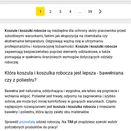
1
2
3
4
39
Koszule i koszulki robocze
są niezbędne dla ochrony skóry pracownika przed
szkodliwymi warunkami, takimi jak ekspozycja na chemikalia czy
ekstremalne temperatury. Odgrywają ważną rolę w utrzymaniu
profesjonalizmu i korporacyjnej tożsamości.
Koszule i koszulki robocze
zapewniają bezpieczeństwo poprzez elementy odblaskowe, a także
pomagają w spełnieniu branżowych wymogów dotyczących odzieży
roboczej.
Która koszula i koszulka robocza jest lepsza - bawełniana
czy z poliestru?
Bawełna jest naturalna, oddychająca i wygodna, ale łatwo się pogniecie i
wchłania wilgoć. Poliester jest trwały, odporny na zagniecenia i szybko
schnie, ale może być mniej komfortowy w gorących warunkach. Często
najlepszym rozwiązaniem jest
koszula i koszulka robocza
z mieszanki
bawełny i poliestru, która łączy zalety obu materiałów.
Sprawdź
pozostałą
odzież roboczą. Na
TIM.pl
znajdziesz szeroki wybór
potrzebnych produktów do pracy!