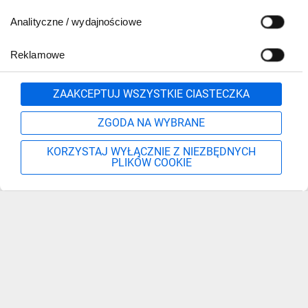
Analityczne / wydajnościowe
Reklamowe
Zgłoś
ZAAKCEPTUJ WSZYSTKIE CIASTECZKA
ZGODA NA WYBRANE
KORZYSTAJ WYŁĄCZNIE Z NIEZBĘDNYCH
PLIKÓW COOKIE
Szukaj
Moje konto
Start
Więcej
Zapisz się, aby otrzymać informacje o nowościach,