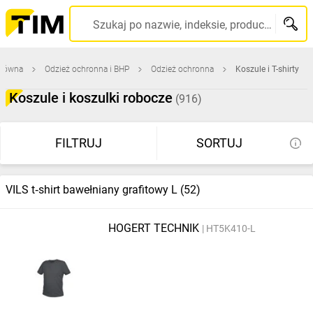
Szukaj po nazwie, indeksie, producencie, kodzie kreskowym...
główna
Odzież ochronna i BHP
Odzież ochronna
Koszule i T-shirty
Koszule i koszulki robocze
(916)
FILTRUJ
SORTUJ
VILS t‑shirt bawełniany grafitowy L (52)
HOGERT TECHNIK
HT5K410-L