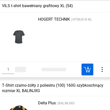
VILS t‑shirt bawełniany grafitowy XL (54)
HOGERT TECHNIK
HT5K410-XL
T‑Shirt czarno‑żółty z poliestru (100) 160G szybkoschnący
rozmiar XL BALINJXG
Delta Plus
BALINJXG