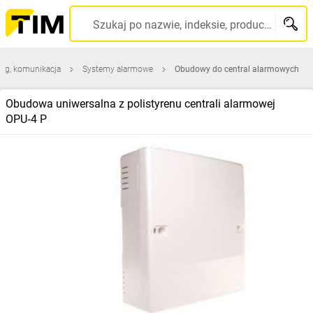
Szukaj po nazwie, indeksie, producencie, kodzie kreskowym...
ing, komunikacja
Systemy alarmowe
Obudowy do central alarmowych
Obudowa uniwersalna z polistyrenu centrali alarmowej
OPU‑4 P