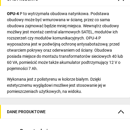
OPU-4
P to wytrzymała obudowa natynkowa. Podstawa
obudowy może być wmurowana w ścianę, przez co sama
obudowa zajmować będzie mniej miejsca. Wewnątrz obudowy
możliwy jest montaż central alarmowych SATEL, modułów ich
rozszerzeń czy modułów komunikacyjnych. OPU-4 P
wyposażona jest w podwójną ochronę antysabotażową: przed
otwarciem pokrywy oraz oderwaniem od ściany. Obudowa
posiada miejsce do montażu transformatorów sieciowych 40 lub
60 VA, pomieścić może także akumulator podtrzymujący 12 V o
pojemności 7 Ah.
Wykonana jest z polistyrenu w kolorze białym. Dzięki
estetycznemu wyglądowi możliwe jest stosowanie jej w
pomieszczeniach użytkowych, na widoku.
Najważniejsze cechy:
DANE PRODUKTOWE
wymiary: 266 x 286 x 100 mm
podwójna ochrona sabotażowa
możliwość instalacji urządzeń bezprzewodowych z