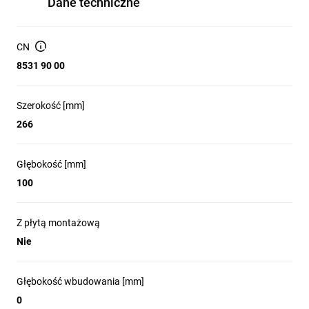
Dane techniczne
antenami wewnątrz obudowy
miejsce na transformator: 40 lub 60 VA
możliwość zamontowania zasilacza APS-412 w miejscu
transformatora
CN
montaż natynkowy
8531 90 00
Szerokość [mm]
266
Głębokość [mm]
100
Z płytą montażową
Nie
Głębokość wbudowania [mm]
0