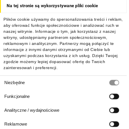
Na tej stronie są wykorzystywane pliki cookie
Dla kupujących
Plików cookie używamy do spersonalizowania treści i reklam,
aby oferować funkcje społecznościowe i analizować ruch w
Informacje
naszej witrynie. Informacje o tym, jak korzystasz z naszej
witryny, udostępniamy partnerom społecznościowym,
reklamowym i analitycznym. Partnerzy mogą połączyć te
Pobierz naszą aplikację mobilną:
informacje z innymi danymi otrzymanymi od Ciebie lub
uzyskanymi podczas korzystania z ich usług. Dzięki Twojej
zgodzie możemy lepiej dopasować ofertę do Twoich
zainteresowań i preferencji.
Wybór
Niezbędne
zgody
Funkcjonalne
Analityczne / wydajnościowe
Reklamowe
Biuro Obsługi Klienta: