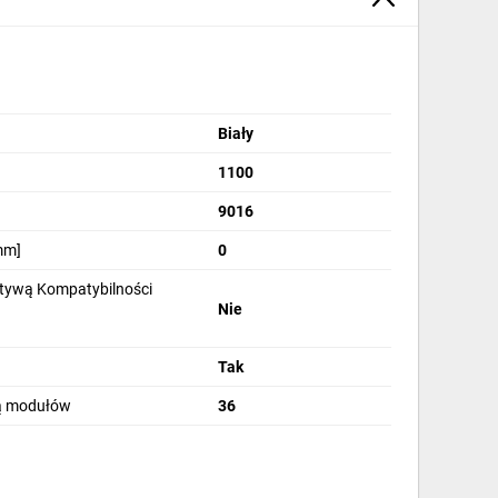
Biały
1100
9016
mm]
0
tywą Kompatybilności
Nie
Tak
bą modułów
36