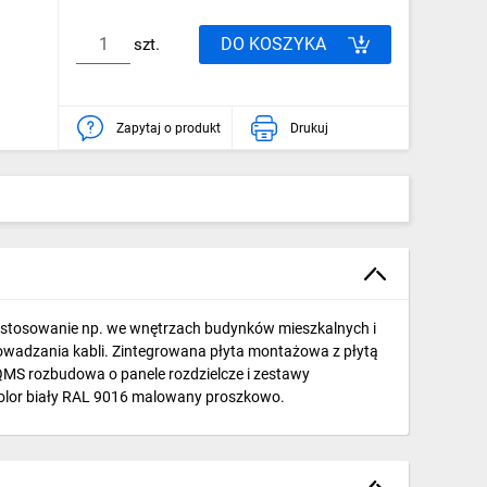
DO KOSZYKA
szt.
Zapytaj o produkt
Drukuj
astosowanie np. we wnętrzach budynków mieszkalnych i
owadzania kabli. Zintegrowana płyta montażowa z płytą
 QMS rozbudowa o panele rozdzielcze i zestawy
Kolor biały RAL 9016 malowany proszkowo.