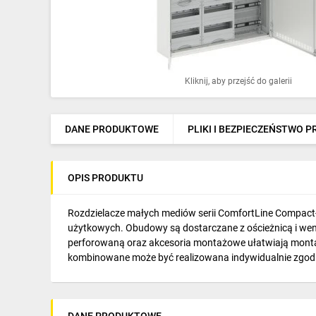
Ochrona odgromowa
Pompy ciepła
Osprzęt łączeniowy
Kliknij, aby przejść do galerii
Ogrzewanie
Elektronarzędzia i mierniki
DANE PRODUKTOWE
PLIKI I BEZPIECZEŃSTWO 
Domofony i dzwonki
OPIS PRODUKTU
Alarmy, monitoring, komunikacja
Napędy elektryczne
Rozdzielacze małych mediów serii ComfortLine Compact
użytkowych. Obudowy są dostarczane z ościeżnicą i wen
Pneumatyka
perforowaną oraz akcesoria montażowe ułatwiają montaż 
kombinowane może być realizowana indywidualnie zgodni
Dom i ogród
Klimatyzacja
DANE PRODUKTOWE