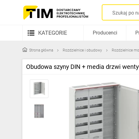
KATEGORIE
Producenci
P
Aparatura elektryczna
Strona główna
Rozdzielnice i obudowy
Rozdzielnice mo
Kable i przewody
Obudowa szyny DIN + media drzwi we
Rozdzielnice i obudowy
Elementy prowadzenia kabli
Fotowoltaika
Gniazda i łączniki
Źródła światła
Oprawy oświetleniowe