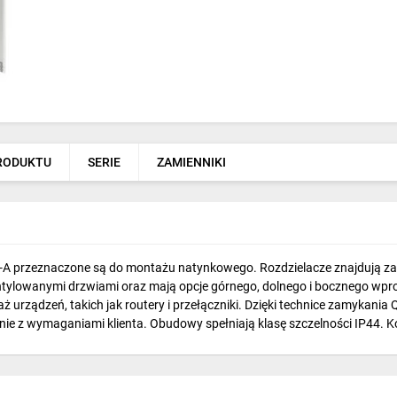
PRODUKTU
SERIE
ZAMIENNIKI
-A przeznaczone są do montażu natynkowego. Rozdzielacze znajdują z
tylowanymi drzwiami oraz mają opcje górnego, dolnego i bocznego wpr
urządzeń, takich jak routery i przełączniki. Dzięki technice zamykania
e z wymaganiami klienta. Obudowy spełniają klasę szczelności IP44. 