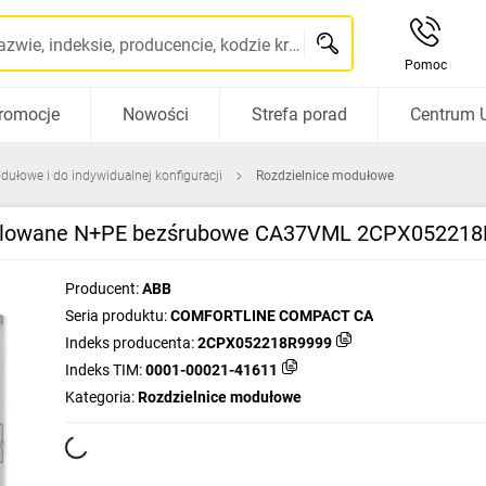
Szukaj po nazwie, indeksie, producencie, kodzie kreskowym...
Pomoc
romocje
Nowości
Strefa porad
Centrum 
dułowe i do indywidualnej konfiguracji
Rozdzielnice modułowe
ntylowane N+PE bezśrubowe CA37VML 2CPX05221
Producent:
ABB
Seria produktu:
COMFORTLINE COMPACT CA
Indeks producenta:
2CPX052218R9999
Indeks TIM:
0001-00021-41611
Kategoria:
Rozdzielnice modułowe