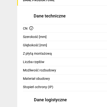
IT, GSM
Odzież ochronna i BHP
Dane techniczne
Inne
CN
Budowa i Remont
Szerokość [mm]
Elektronika
Głębokość [mm]
Smart home
Z płytą montażową
Elektromobilność
Liczba rzędów
Możliwość rozbudowy
Telewizja naziemna i satelitarna
Materiał obudowy
Wentylacja i rekuperacja
Stopień ochrony (IP)
Dane logistyczne