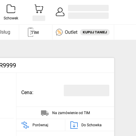
Zaloguj się / Załóż konto
i odkryj
Schowek
Usług
8R9999
Cena:
Na zamówienie od TIM
Porównaj
Do Schowka