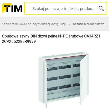
Szukaj po nazwie, indeksie, producencie, kodzie kreskowym...
zielnice modułowe i do indywidualnej konfiguracji
Rozdzielnice modułowe
Obudowa szyny DIN drzwi pełne N+PE śrubowe CA34RZ1
2CPX052285R9999