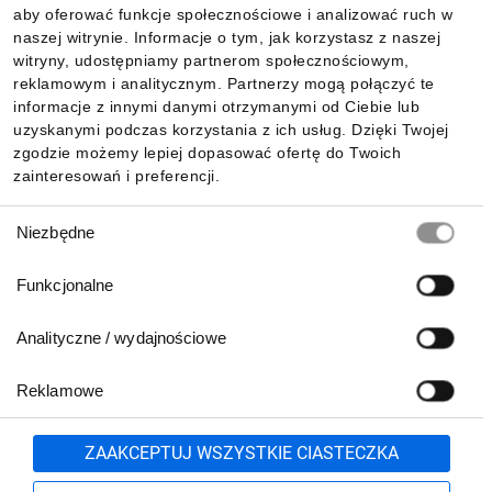
aby oferować funkcje społecznościowe i analizować ruch w
Informacje
naszej witrynie. Informacje o tym, jak korzystasz z naszej
witryny, udostępniamy partnerom społecznościowym,
reklamowym i analitycznym. Partnerzy mogą połączyć te
Pobierz naszą aplikację mobilną:
informacje z innymi danymi otrzymanymi od Ciebie lub
uzyskanymi podczas korzystania z ich usług. Dzięki Twojej
zgodzie możemy lepiej dopasować ofertę do Twoich
zainteresowań i preferencji.
Wybór
Niezbędne
zgody
Funkcjonalne
Analityczne / wydajnościowe
Reklamowe
Biuro Obsługi Klienta:
lub
801 500 700
71 37 61 600
Zgłoś
ZAAKCEPTUJ WSZYSTKIE CIASTECZKA
pn.-pt. 8:00-16:00