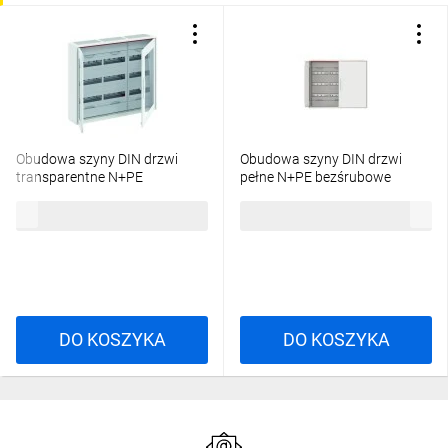
Obudowa szyny DIN drzwi
Obudowa szyny DIN drzwi
transparentne N+PE
pełne N+PE bezśrubowe
bezśrubowe CA34RT
CA34R 2CPX052240R9999
5571,76 zł
brutto
4295,37 zł
brutto
2CPX052257R9999
DO KOSZYKA
DO KOSZYKA