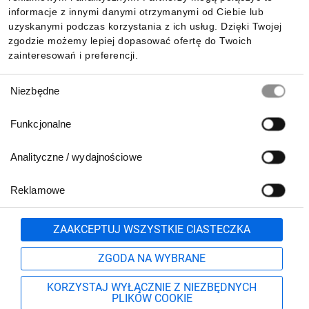
Pobierz naszą aplikację mobilną:
informacje z innymi danymi otrzymanymi od Ciebie lub
uzyskanymi podczas korzystania z ich usług. Dzięki Twojej
zgodzie możemy lepiej dopasować ofertę do Twoich
zainteresowań i preferencji.
Wybór
Niezbędne
zgody
Funkcjonalne
Analityczne / wydajnościowe
Reklamowe
Biuro Obsługi Klienta:
lub
801 500 700
71 37 61 600
Zgłoś
ZAAKCEPTUJ WSZYSTKIE CIASTECZKA
pn.-pt. 8:00-16:00
Formularz kontaktowy
ZGODA NA WYBRANE
KORZYSTAJ WYŁĄCZNIE Z NIEZBĘDNYCH
PLIKÓW COOKIE