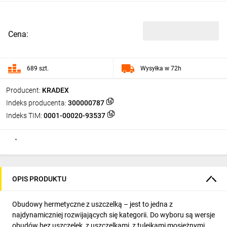
Cena:
689 szt.
Wysyłka w 72h
Producent:
KRADEX
Indeks producenta:
300000787
Indeks TIM:
0001-00020-93537
OPIS PRODUKTU
Obudowy hermetyczne z uszczelką – jest to jedna z
najdynamiczniej rozwijających się kategorii. Do wyboru są wersje
obudów bez uszczelek, z uszczelkami, z tulejkami mosiężnymi